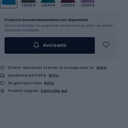
+22,99 €
+23,99 €
+23,99 €
+23,99 €
Dimensione
OS
Tabella delle taglie
Prodotto momentaneamente non disponibile
Set a notification to receive an email from us when an article
becomes available.
Avvisami
Stiamo calcolando il tempo di consegna per te
Altro
Spedizione da 5,99 €
Altro
30 giorni per il reso
Altro
Prodotti originali
Controlla qui