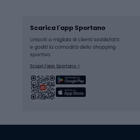
Sport invernali
Casc
Sci
Caschi
Scarica l'app Sportano
Sci di fondo
Casch
Hockey
Casch
Unisciti a migliaia di clienti soddisfatti
e goditi la comodità dello shopping
Snowboard
sportivo
Skit
Skitouring
Scopri l'app Sportano >
Pattini da ghiaccio
Sci da
Scarpo
Biciclette
Baston
Biciclette elettriche
Abbig
Biciclette da MTB
Sci
Biciclette da strada
Biciclette da trekking