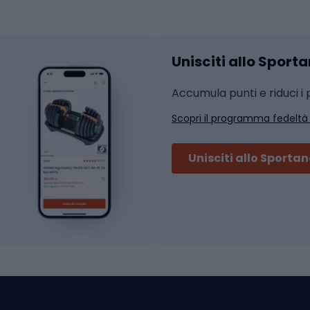
hi da ciclismo
Calzature fitness
Accessori per l'allena
 integrali
Unisciti allo Sport
i da strada
Sport con le racc
i MTB
Accumula punti e riduci i p
Squash
Scopri il programma fedeltà
ouring
Badminton
Ping pong
Unisciti allo Sporta
 sci alpinismo
Tennis
ni da sci alpinismo
Padel
cini da sci alpinismo
Abbigliamento da tenn
liamento da skitouring
Scarpe da ciclis
Scarponi da MTB