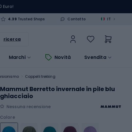
0 Euro!
>
4.39
Trusted Shops
Contatto
IT
ricerca
Marchi
Novità
Svendita
ursionismo
Cappelli trekking
Mammut Berretto invernale in pile blu
ghiacciaio
Nessuna recensione
Colore