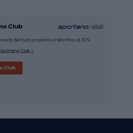
Pesca
mento
Pesca alla carpa
ano Club
Pesca al siluro
hette
Pesca a spinning
rezzi dei tuoi prossimi ordini fino al 30%
Pesca con galleggiante
 Sportano Club >
Pesca al feeder di fondo
no Club
Accessori per biciclette
Occhiali da ciclismo
is
Borse da ciclismo
Luci per biciclette
mo
Sedili per cicli
Serrature per biciclette