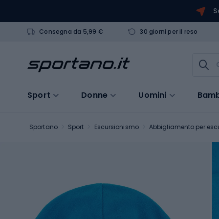
S
Consegna da 5,99 €
30 giorni per il reso
Sport
Donne
Uomini
Bamb
Sportano
Sport
Escursionismo
Abbigliamento per escu