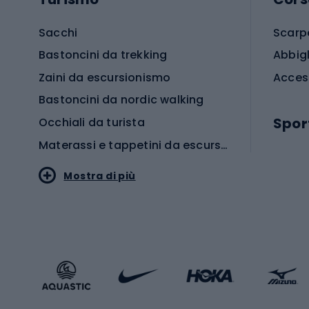
Sacchi
Scarp
Bastoncini da trekking
Abbig
Zaini da escursionismo
Acces
Bastoncini da nordic walking
Spor
Occhiali da turista
Materassi e tappetini da escursionismo
Scarp
Mostra di più
Pallon
Stile sportivo
Scarp
Abbigliamento sportivo
Porte 
Calzature sportive
Abbig
Accessori Sportstyle
Abbig