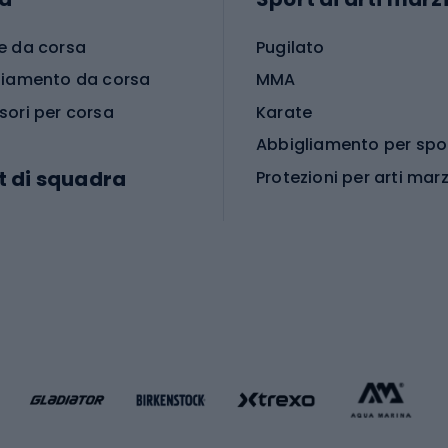
e da corsa
Pugilato
liamento da corsa
MMA
sori per corsa
Karate
t di squadra
Protezioni per arti marz
Accessori per arti marz
e da calcio
i da calcio
Palestra e fitness
e da pallamano
da calcio
Attrezzature per fitnes
liamento da calcio
liamento da basket
Yoga
Abbigliamento fitness