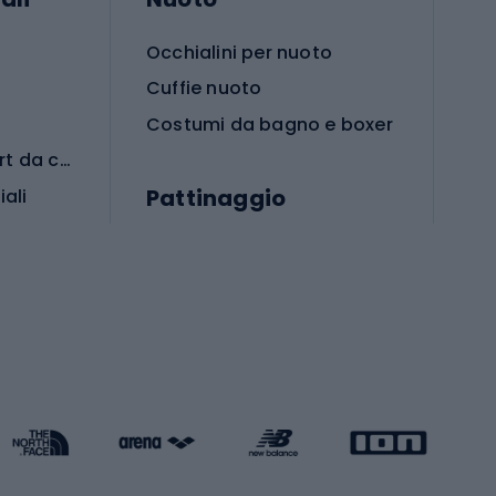
Occhialini per nuoto
Cuffie nuoto
Costumi da bagno e boxer
Abbigliamento per sport da combattimento
Pattinaggio
iali
iali
Monopattini
Pattini a rotelle
Pattini in linea
s cardio
Skateboard
Attrezzature per l'allenamento della forza
Protezioni per pattinaggio
Caschi da pattinaggio