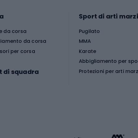
a
Sport di arti marzi
e da corsa
Pugilato
liamento da corsa
MMA
sori per corsa
Karate
t di squadra
Protezioni per arti marz
Accessori per arti marz
e da calcio
i da calcio
Palestra e fitness
e da pallamano
da calcio
Attrezzature per fitnes
liamento da calcio
liamento da basket
Yoga