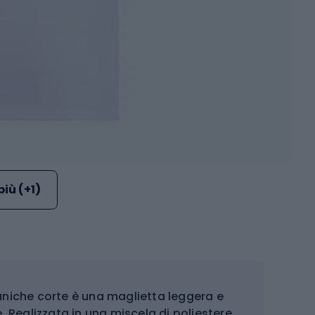
più (+1)
niche corte è una maglietta leggera e
e. Realizzata in una miscela di poliestere