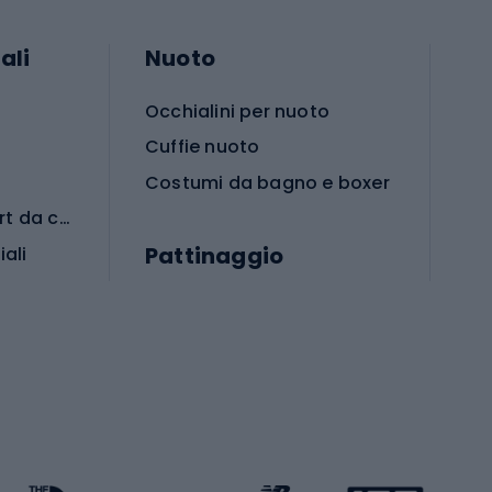
ali
Nuoto
Occhialini per nuoto
Cuffie nuoto
Costumi da bagno e boxer
Abbigliamento per sport da combattimento
Pattinaggio
iali
iali
Monopattini
Pattini a rotelle
Pattini in linea
s cardio
Skateboard
Attrezzature per l'allenamento della forza
Protezioni per pattinaggio
Caschi da pattinaggio