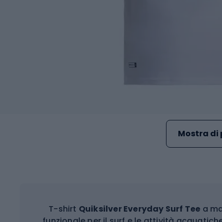
Mostra di 
T-shirt
Quiksilver Everyday Surf Tee
a ma
funzionale per il surf e le attività acquatich