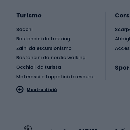
Turismo
Cors
Sacchi
Scarp
Bastoncini da trekking
Abbig
Zaini da escursionismo
Acces
Bastoncini da nordic walking
Spor
Occhiali da turista
Materassi e tappetini da escursionismo
Scarp
Mostra di più
Pallon
Stile sportivo
Scarp
Abbigliamento sportivo
Porte 
Calzature sportive
Abbig
Accessori Sportstyle
Abbig