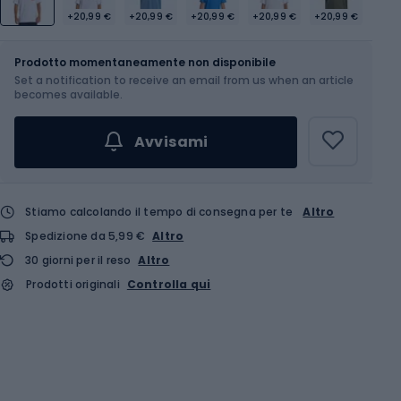
+20,99 €
+20,99 €
+20,99 €
+20,99 €
+20,99 €
Dimensione
Tabella delle taglie
Prodotto momentaneamente non disponibile
Set a notification to receive an email from us when an article
Scegli un'opzione...
becomes available.
Avvisami
Stiamo calcolando il tempo di consegna per te
Altro
Spedizione da 5,99 €
Altro
30 giorni per il reso
Altro
Prodotti originali
Controlla qui