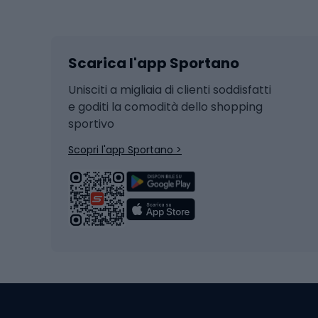
Sport invernali
Casc
Sci
Caschi
Scarica l'app Sportano
Sci di fondo
Casch
Hockey
Casch
Unisciti a migliaia di clienti soddisfatti
e goditi la comodità dello shopping
Snowboard
sportivo
Skit
Skitouring
Scopri l'app Sportano >
Pattini da ghiaccio
Sci da
Scarpo
Biciclette
Baston
Biciclette elettriche
Abbig
Biciclette da MTB
Sci
Biciclette da strada
Biciclette da trekking