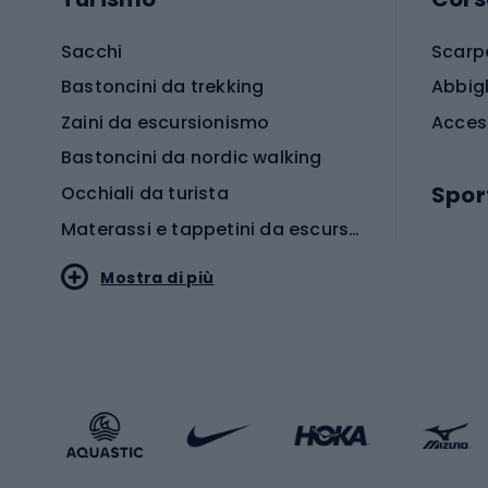
Sacchi
Scarp
Bastoncini da trekking
Abbig
Zaini da escursionismo
Acces
Bastoncini da nordic walking
Spor
Occhiali da turista
Materassi e tappetini da escursionismo
Scarp
Mostra di più
Pallon
Stile sportivo
Scarp
Abbigliamento sportivo
Porte 
Calzature sportive
Abbig
Accessori Sportstyle
Abbig