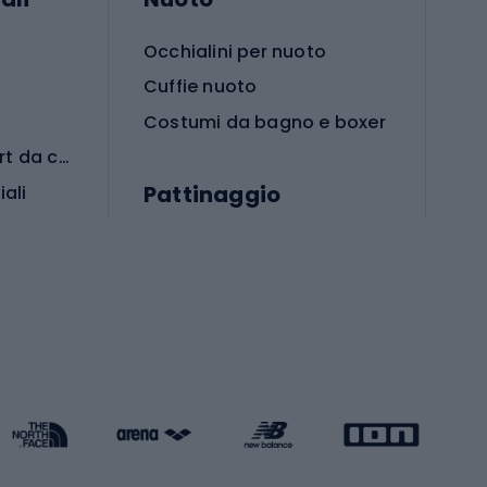
Occhialini per nuoto
Cuffie nuoto
Costumi da bagno e boxer
Abbigliamento per sport da combattimento
Pattinaggio
iali
iali
Monopattini
Pattini a rotelle
Pattini in linea
s cardio
Skateboard
Attrezzature per l'allenamento della forza
Protezioni per pattinaggio
Caschi da pattinaggio