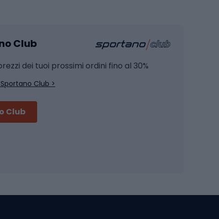
Pesca
mento
Pesca alla carpa
ano Club
Pesca al siluro
hette
Pesca a spinning
rezzi dei tuoi prossimi ordini fino al 30%
Pesca con galleggiante
 Sportano Club >
Pesca al feeder di fondo
no Club
Accessori per biciclette
Occhiali da ciclismo
is
Borse da ciclismo
Luci per biciclette
mo
Sedili per cicli
Serrature per biciclette