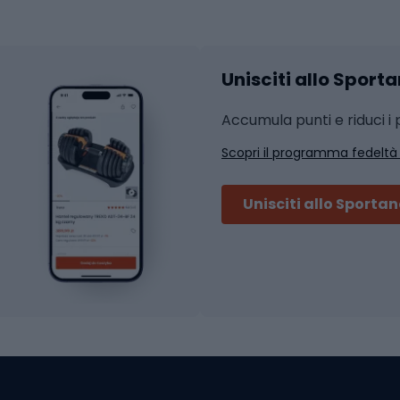
hi da ciclismo
Calzature fitness
Accessori per l'allena
 integrali
Unisciti allo Sport
i da strada
Sport con le racc
i MTB
Accumula punti e riduci i p
Squash
Scopri il programma fedeltà
ouring
Badminton
Ping pong
Unisciti allo Sporta
 sci alpinismo
Tennis
ni da sci alpinismo
Padel
cini da sci alpinismo
Abbigliamento da tenn
liamento da skitouring
Scarpe da ciclis
Scarponi da MTB