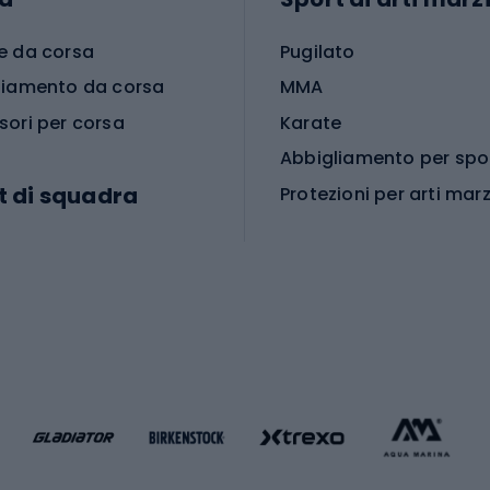
e da corsa
Pugilato
liamento da corsa
MMA
sori per corsa
Karate
t di squadra
Protezioni per arti marz
Accessori per arti marz
e da calcio
i da calcio
Palestra e fitness
e da pallamano
da calcio
Attrezzature per fitnes
liamento da calcio
liamento da basket
Yoga
Abbigliamento fitness