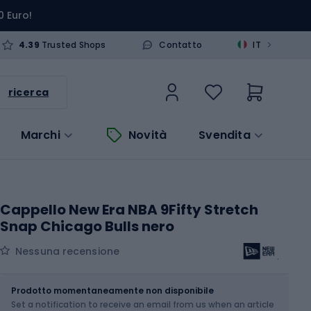
0 Euro!
>
4.39
Trusted Shops
Contatto
IT
ricerca
Marchi
Novità
Svendita
Cappello New Era NBA 9Fifty Stretch
Snap Chicago Bulls nero
Nessuna recensione
Dimensione
Prodotto momentaneamente non disponibile
Set a notification to receive an email from us when an article
Scegli un'opzione...