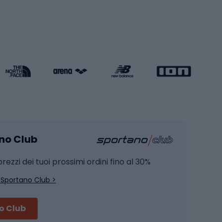
Pattini a rotelle
Pattini in linea
s cardio
Skateboard
Attrezzature per l'allenamento della forza
Protezioni per pattinaggio
Caschi da pattinaggio
Pesca
mento
Pesca alla carpa
ano Club
Pesca al siluro
hette
Pesca a spinning
rezzi dei tuoi prossimi ordini fino al 30%
Pesca con galleggiante
 Sportano Club >
Pesca al feeder di fondo
no Club
Accessori per biciclette