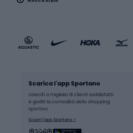
Pallon
Stile sportivo
Scarp
Abbigliamento sportivo
Porte 
Calzature sportive
Abbig
Accessori Sportstyle
Abbig
Sport invernali
Casc
Sci
Caschi
Scarica l'app Sportano
Sci di fondo
Casch
Hockey
Casch
Unisciti a migliaia di clienti soddisfatti
e goditi la comodità dello shopping
Snowboard
sportivo
Skit
Skitouring
Scopri l'app Sportano >
Pattini da ghiaccio
Sci da