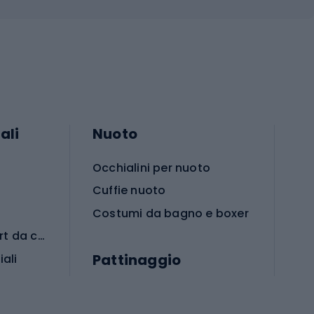
ali
Nuoto
Occhialini per nuoto
Cuffie nuoto
Costumi da bagno e boxer
Abbigliamento per sport da combattimento
Pattinaggio
iali
iali
Monopattini