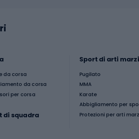
ri
a
Sport di arti marzi
e da corsa
Pugilato
liamento da corsa
MMA
sori per corsa
Karate
t di squadra
Protezioni per arti marz
Accessori per arti marz
e da calcio