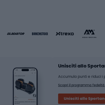
i da calcio
Palestra e fitness
e da pallamano
da calcio
Attrezzature per fitnes
liamento da calcio
liamento da basket
Yoga
Abbigliamento fitness
hi da ciclismo
Calzature fitness
Accessori per l'allena
 integrali
Unisciti allo Sport
i da strada
Sport con le racc
i MTB
Accumula punti e riduci i p
Squash
Scopri il programma fedeltà
ouring
Badminton
Ping pong
Unisciti allo Sporta
 sci alpinismo
Tennis