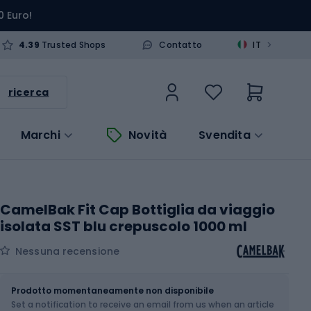
0 Euro!
>
4.39
Trusted Shops
Contatto
IT
ricerca
Marchi
Novità
Svendita
CamelBak Fit Cap Bottiglia da viaggio
isolata SST blu crepuscolo 1000 ml
Nessuna recensione
Dimensione
1000 ml
Prodotto momentaneamente non disponibile
Set a notification to receive an email from us when an article