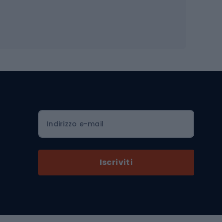
Occhiali da ciclismo
is
Borse da ciclismo
Luci per biciclette
mo
Sedili per cicli
Serrature per biciclette
Scarpe da ciclismo con plateau
Zaini da ciclismo
Indirizzo e-mail
Componenti per biciclette
Selle per biciclette
Iscriviti
Pedali da bicicletta
Ruote di bicicletta