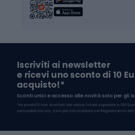
Scarpo
Biciclette
Baston
Biciclette elettriche
Abbig
Biciclette da MTB
Sci
Biciclette da strada
Biciclette da trekking
Pantal
Iscriviti ai newsletter
Biciclette da ghiaia
Scarpo
e ricevi uno sconto di 10 Eu
Biciclette per bambini
Occhia
acquisto!*
Sci di
Sport acquatici
Sconti unici e accesso alle novità solo per gli isc
Sci pe
*su prodotti non scontati del valore totale superiore a 100 Eur
Costumi da bagno
Caschi
cumulabili tra loro, trovi più informazioni nel
Regolamento del S
Kayak
Abbig
Gommoni