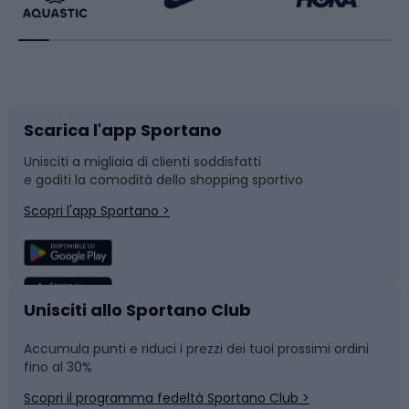
Bikepacking
Sport con le racchette
Corsa orientamento
Scarpe da ciclismo
Scarica l'app Sportano
Bushcraft
Slitte e slittini
Unisciti a migliaia di clienti soddisfatti
e goditi la comodità dello shopping sportivo
Corsa
Snowboard
Scopri l'app Sportano >
Sport di squadra
Camminata nordica
Caschi da ciclismo
Nuoto
Unisciti allo Sportano Club
Accumula punti e riduci i prezzi dei tuoi prossimi ordini
Skitouring
Pattinaggio
fino al 30%
Scopri il programma fedeltà Sportano Club >