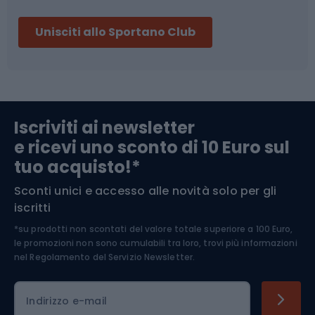
Sci
Pesca
Unisciti allo Sportano Club
Campeggio
Accessori per biciclette
Abbigliamento da escursionismo
Componenti per biciclette
Iscriviti ai newsletter
e ricevi uno sconto di 10 Euro sul
Arrampicata
tuo acquisto!*
Sconti unici e accesso alle novità solo per gli
Medicina dello sport
iscritti
*su prodotti non scontati del valore totale superiore a 100 Euro,
Abbigliamento ciclistico
le promozioni non sono cumulabili tra loro, trovi più informazioni
nel
Regolamento del Servizio Newsletter.
Indirizzo e-mail