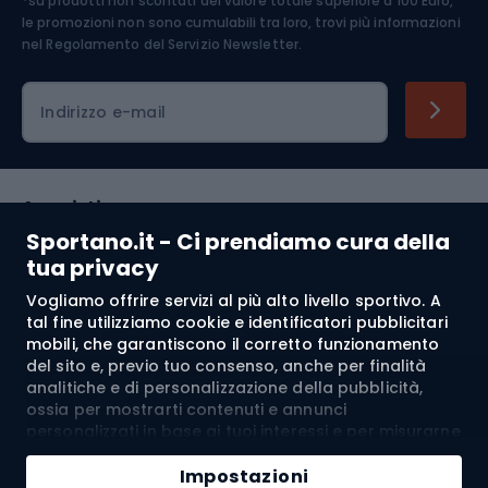
*su prodotti non scontati del valore totale superiore a 100 Euro,
Abbigliamento ciclistico
le promozioni non sono cumulabili tra loro, trovi più informazioni
nel
Regolamento del Servizio Newsletter.
Indirizzo e-mail
Acquisti
Sportano.it - Ci prendiamo cura della
Servizio clienti
tua privacy
Vogliamo offrire servizi al più alto livello sportivo. A
Regolamento
tal fine utilizziamo cookie e identificatori pubblicitari
mobili, che garantiscono il corretto funzionamento
Chi siamo
del sito e, previo tuo consenso, anche per finalità
analitiche e di personalizzazione della pubblicità,
ossia per mostrarti contenuti e annunci
personalizzati in base ai tuoi interessi e per misurarne
Spedizione a:
IT
l’efficacia. I cookie e gli identificatori pubblicitari
Aggiungi al carrello
mobili possono essere utilizzati sia per attività
Impostazioni