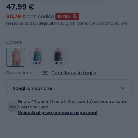
47,99 €
40,79 €
con codice
EXTRA
Prezzo più basso degli ultimi 30 giorni prima dello sconto:
43,19 €
Colore
-8 €
-8 €
Dimensione
Tabella delle taglie
Scegli un'opzione...
Fino a
47
punti (fino a 2 € di sconto) sul vostro conto
Sportano Club.
Unisciti al programma e risparmia!