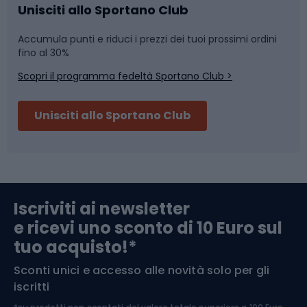
Caschi da ciclismo
Nuoto
Unisciti allo Sportano Club
Accumula punti e riduci i prezzi dei tuoi prossimi ordini
Skitouring
Pattinaggio
fino al 30%
Scopri il programma fedeltà Sportano Club >
Sci
Pesca
Unisciti allo Sportano Club
Campeggio
Accessori per biciclette
Abbigliamento da escursionismo
Componenti per biciclette
Iscriviti ai newsletter
e ricevi uno sconto di 10 Euro sul
Arrampicata
tuo acquisto!*
Sconti unici e accesso alle novità solo per gli
Medicina dello sport
iscritti