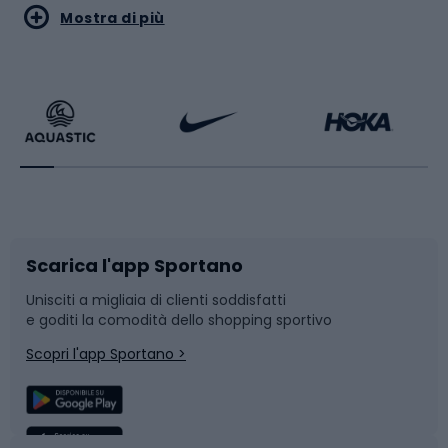
Sport acquatici
Sport di arti marziali
Mostra di più
Calzature da escursionismo
Palestra e fitness
Bikepacking
Sport con le racchette
Corsa orientamento
Scarpe da ciclismo
Scarica l'app Sportano
Bushcraft
Slitte e slittini
Unisciti a migliaia di clienti soddisfatti
e goditi la comodità dello shopping sportivo
Corsa
Snowboard
Scopri l'app Sportano >
Sport di squadra
Camminata nordica