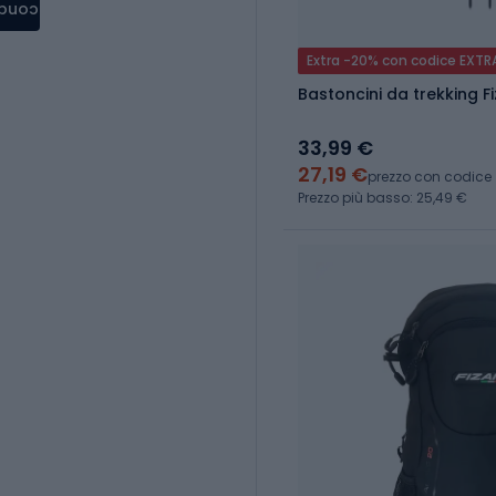
condere
Extra -20% con codice EXTR
Bastoncini da trekking 
33,99 €
27,19 €
prezzo con codice
Prezzo più basso: 25,49 €