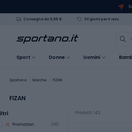
S
Consegna da 5,99 €
30 giorni per il reso
Sport
Donne
Uomini
Bamb
Sportano
Marche
FIZAN
FIZAN
iltri
Prodotti: 142
Promotion
(38)