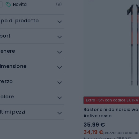
Novità
(9)
ipo di prodotto
port
enere
imensione
rezzo
olore
Extra -5% con codice EXTRA
Bastoncini da nordic wa
ltimi pezzi
Active rosso
35,99 €
34,19 €
prezzo con codice
Prezzo più basso: 26,99 €