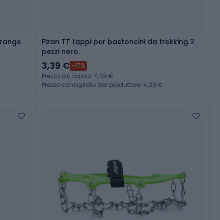
pact orange
Fizan TT tappi per bastoncini da trekking 2
pezzi nero.
3,39 €
-17%
Prezzo più basso: 4,09 €
Prezzo consigliato dal produttore: 4,09 €