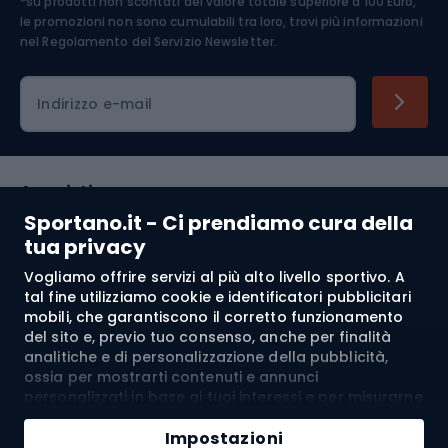
*su prodotti non scontati del valore totale superiore a 100 Euro,
Abbigliamento ciclistico
le promozioni non sono cumulabili tra loro, trovi più informazioni
nel
Regolamento del Servizio Newsletter.
Indirizzo e-mail
Acquisti
Sportano.it - Ci prendiamo cura della
Servizio clienti
tua privacy
Vogliamo offrire servizi al più alto livello sportivo. A
Regolamento
tal fine utilizziamo cookie e identificatori pubblicitari
mobili, che garantiscono il corretto funzionamento
Chi siamo
del sito e, previo tuo consenso, anche per finalità
analitiche e di personalizzazione della pubblicità,
ossia per mostrarti contenuti e annunci
personalizzati in base ai tuoi interessi e per misurarne
Spedizione a:
IT
l’efficacia. I cookie e gli identificatori pubblicitari
Aggiungi al carrello
mobili possono essere utilizzati sia per attività
Impostazioni