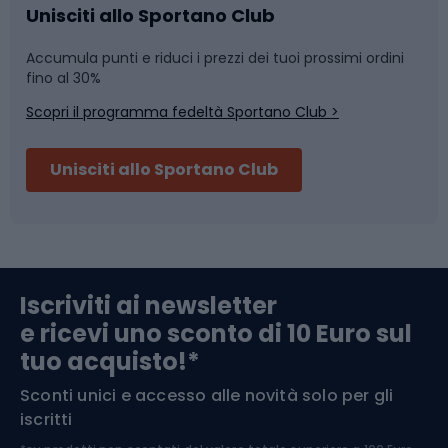
Caschi da ciclismo
Nuoto
Unisciti allo Sportano Club
Accumula punti e riduci i prezzi dei tuoi prossimi ordini
Skitouring
Pattinaggio
fino al 30%
Scopri il programma fedeltà Sportano Club >
Sci
Pesca
Unisciti allo Sportano Club
Campeggio
Accessori per biciclette
Abbigliamento da escursionismo
Componenti per biciclette
Iscriviti ai newsletter
e ricevi uno sconto di 10 Euro sul
Arrampicata
tuo acquisto!*
Sconti unici e accesso alle novità solo per gli
Medicina dello sport
iscritti