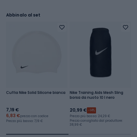
Abbinalo al set
Cuffia Nike Solid Silicone bianca
Nike Training Aids Mesh Sling
O
borsa da nuoto 10 l nero
d
7,19 €
1
20,99 €
-14%
6,83 €
Pr
prezzo con codice
Prezzo più basso:
24,29 €
16
Prezzo consigliato dal produttore:
Prezzo più basso:
7,19 €
38,99 €