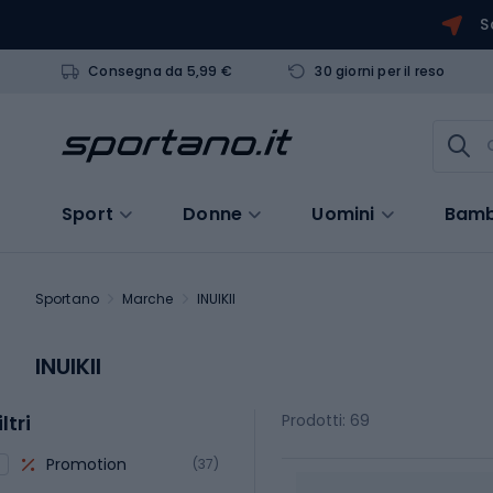
S
Consegna da 5,99 €
30 giorni per il reso
Sport
Donne
Uomini
Bamb
Sportano
Marche
INUIKII
INUIKII
iltri
Prodotti: 69
Promotion
(37)