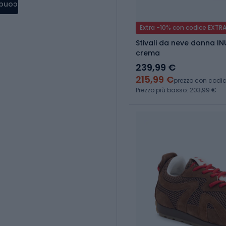
condere
Extra -10% con codice EXTR
Stivali da neve donna IN
crema
239,99 €
215,99 €
prezzo con codi
Prezzo più basso: 203,99 €