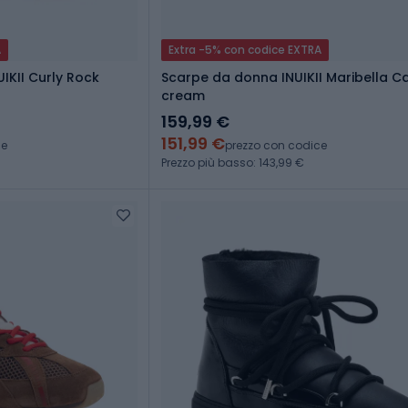
A
Extra -5% con codice EXTRA
UIKII Curly Rock
Scarpe da donna INUIKII Maribella C
cream
159,99 €
151,99 €
ce
prezzo con codice
Prezzo più basso: 143,99 €