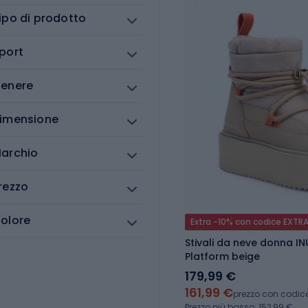
ipo di prodotto
port
enere
imensione
archio
rezzo
olore
Extra -10% con codice EXTR
Stivali da neve donna IN
Platform beige
179,99 €
161,99 €
prezzo con codic
Prezzo più basso: 152,99 €