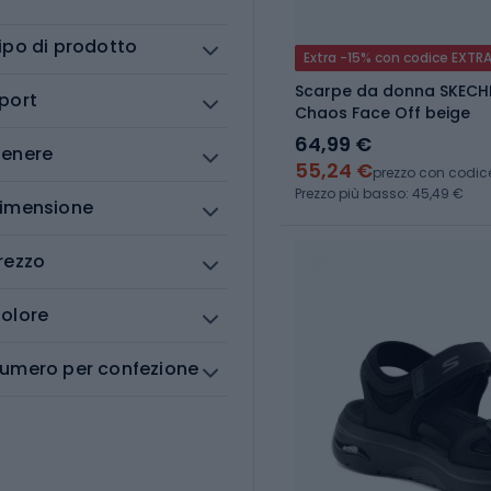
ipo di prodotto
Extra -15% con codice EXTR
Scarpe da donna SKECH
port
Chaos Face Off beige
64,99 €
enere
55,24 €
prezzo con codic
Prezzo più basso: 45,49 €
imensione
rezzo
olore
umero per confezione