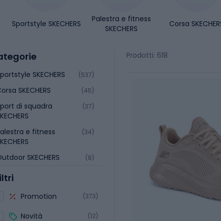
Palestra e fitness
Sportstyle SKECHERS
Corsa SKECHER
SKECHERS
ategorie
Prodotti: 618
portstyle SKECHERS
(537)
orsa SKECHERS
(45)
port di squadra
(37)
SKECHERS
alestra e fitness
(34)
SKECHERS
Outdoor SKECHERS
(8)
iltri
Promotion
(373)
Novità
(12)