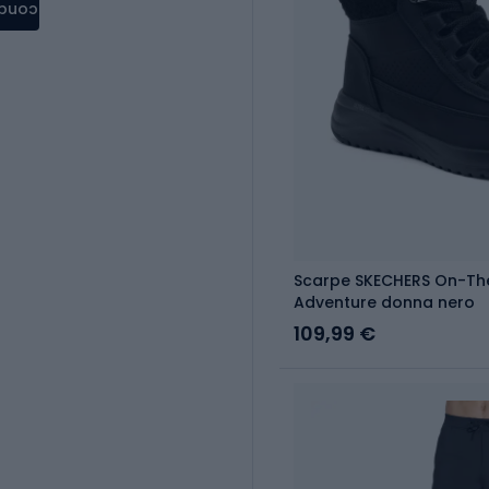
condere
Scarpe SKECHERS On-The
Adventure donna nero
109,99 €