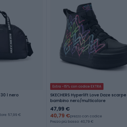
Extra -15% con codice EXTRA
30 l nero
SKECHERS Hyperlift Love Daze scarpe
bambino nero/multicolore
47,99 €
40,79 €
tore: 57,99 €
prezzo con codice
Prezzo più basso: 40,79 €