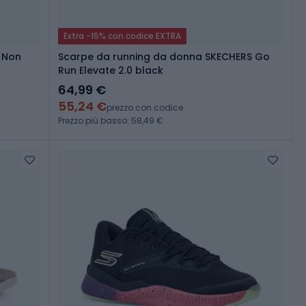
Extra -15% con codice EXTRA
r Non
Scarpe da running da donna SKECHERS Go
Run Elevate 2.0 black
64,99 €
55,24 €
prezzo con codice
Prezzo più basso: 58,49 €