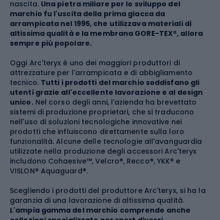
nascita.
Una pietra miliare per lo sviluppo del
marchio fu l'uscita della prima giacca da
arrampicata nel 1995, che utilizzava materiali di
altissima qualità e la membrana GORE-TEX®, allora
sempre più popolare.
Oggi Arc'teryx è uno dei maggiori produttori di
attrezzature per l'arrampicata e di abbigliamento
tecnico.
Tutti i prodotti del marchio soddisfano gli
utenti grazie all'eccellente lavorazione e al design
unico.
Nel corso degli anni, l'azienda ha brevettato
sistemi di produzione proprietari, che si traducono
nell'uso di soluzioni tecnologiche innovative nei
prodotti che influiscono direttamente sulla loro
funzionalità. Alcune delle tecnologie all'avanguardia
utilizzate nella produzione degli accessori Arc'teryx
includono Cohaesive™, Velcro®, Recco®, YKK® e
VISLON® Aquaguard®.
Scegliendo i prodotti del produttore Arc'teryx, si ha la
garanzia di una lavorazione di altissima qualità.
L'ampia gamma del marchio comprende anche
collezioni specializzate per sport diversi