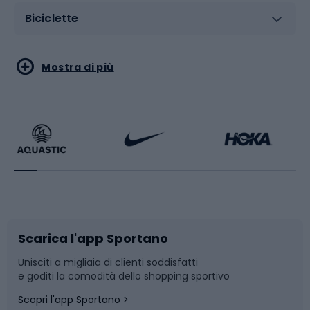
Biciclette
Sport acquatici
Sport di arti marziali
Mostra di più
Calzature da escursionismo
Palestra e fitness
Bikepacking
Sport con le racchette
Corsa orientamento
Scarpe da ciclismo
Scarica l'app Sportano
Bushcraft
Slitte e slittini
Unisciti a migliaia di clienti soddisfatti
e goditi la comodità dello shopping sportivo
Corsa
Snowboard
Scopri l'app Sportano >