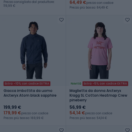
64,49 €
Prezzo consigliato dal produttore:
prezzo con codice
119,99 €
Prezzo più basso: 64,49 €
Extra -10% con codice EXTRA
Novità
Extra -5% con codice EXTRA
Giacca imbottita da uomo
Maglietta da donna Arcteryx
Arcteryx Atom black sapphire
Kragg SL Cotton Heatmap Crew
pineberry
199,99 €
56,99 €
179,99 €
54,14 €
prezzo con codice
prezzo con codice
Prezzo più basso: 169,99 €
Prezzo più basso: 54,14 €