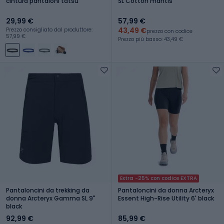
cintura pantaloni tatsu
SL Cotton mantis
29,99 €
57,99 €
43,49 €
Prezzo consigliato dal produttore:
prezzo con codice
57,99 €
Prezzo più basso: 43,49 €
Extra -25% con codice EXTRA
Pantaloncini da trekking da
Pantaloncini da donna Arcteryx
donna Arcteryx Gamma SL 9"
Essent High-Rise Utility 6' black
black
92,99 €
85,99 €