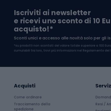
Biciclette da trekking
Pantal
Iscriviti ai newsletter
Biciclette da ghiaia
Scarpo
e ricevi uno sconto di 10 Eu
Biciclette per bambini
Occhia
acquisto!*
Sci di
Sport acquatici
Sconti unici e accesso alle novità solo per gli isc
Sci pe
*su prodotti non scontati del valore totale superiore a 100 Eur
Costumi da bagno
Caschi
cumulabili tra loro, trovi più informazioni nel
Regolamento del S
Kayak
Abbig
Gommoni
Cam
Tavole SUP
Mute in neoprene
Acces
Acquisti
Serviz
Cucin
Calzature da escursionismo
Come ordinare
Domande
Tracciamento della
Resi / 
Stivali da trekking
Mobil
spedizione
Reclami