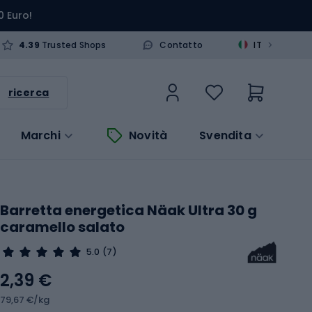
0 Euro!
>
4.39
Trusted Shops
Contatto
IT
ricerca
Marchi
Novità
Svendita
Barretta energetica Näak Ultra 30 g
caramello salato
5.0
(7)
2,39 €
79,67 €/kg