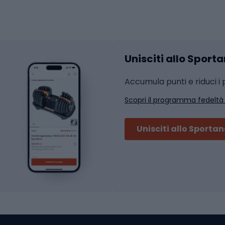
Abbigliamento fitness
hi da ciclismo
Calzature fitness
Accessori per l'allena
 integrali
Unisciti allo Sport
i da strada
Sport con le racc
i MTB
Accumula punti e riduci i p
Squash
Scopri il programma fedeltà
ouring
Badminton
Ping pong
Unisciti allo Sporta
 sci alpinismo
Tennis
ni da sci alpinismo
Padel
cini da sci alpinismo
Abbigliamento da tenn
liamento da skitouring
Scarpe da ciclis