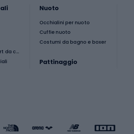
ali
Nuoto
Occhialini per nuoto
Cuffie nuoto
Costumi da bagno e boxer
Abbigliamento per sport da combattimento
Pattinaggio
iali
iali
Monopattini
Pattini a rotelle
Pattini in linea
s cardio
Skateboard
Attrezzature per l'allenamento della forza
Protezioni per pattinaggio
Caschi da pattinaggio