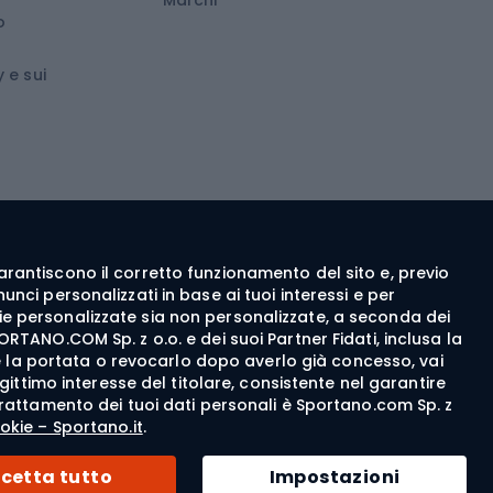
o
wboard
Medicina dello sport
 e sui
ca
Abbigliamento ciclistico
 walking
c walking
Guanti da ciclismo
ng
Pantaloncini da ciclismo
e garantiscono il corretto funzionamento del sito e, previo
Maglie da ciclismo
nci personalizzati in base ai tuoi interessi e per
Pantaloni da ciclismo
itarie personalizzate sia non personalizzate, a seconda dei
ORTANO.COM Sp. z o.o. e dei suoi Partner Fidati, inclusa la
Giacche da bicicletta
rne la portata o revocarlo dopo averlo già concesso, vai
egittimo interesse del titolare, consistente nel garantire
Felpe da ciclismo
del trattamento dei tuoi dati personali è Sportano.com Sp. z
Cappellini per biciclette
okie – Sportano.it
.
© 2026 Sportano
cetta tutto
Impostazioni