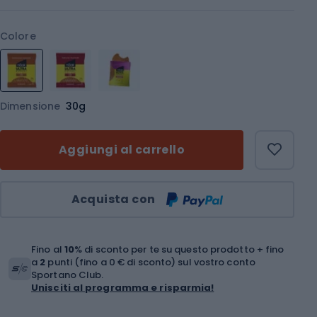
Colore
Dimensione
30g
Aggiungi al carrello
Quantità
Acquista con
Fino al
10
% di sconto per te su questo prodotto + fino
a
2
punti (fino a 0 € di sconto) sul vostro conto
Sportano Club.
Unisciti al programma e risparmia!