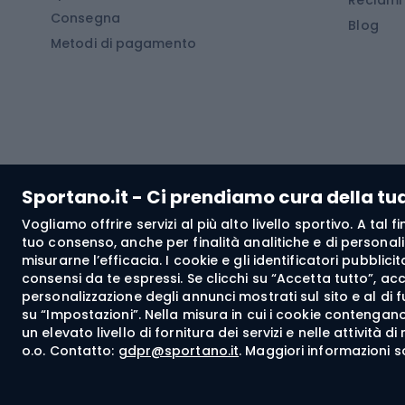
Consegna
Scarponi da montagna
Tende 
Blog
Metodi di pagamento
Scarponi da trekking
Bikepacking
Giacc
Pantal
Corsa orientamento
Pantal
Sportano.it - Ci prendiamo cura della tu
Giacch
Vogliamo offrire servizi al più alto livello sportivo. A tal
Pantal
tuo consenso, anche per finalità analitiche e di personali
Bushcraft
misurarne l’efficacia. I cookie e gli identificatori pubblic
Giacc
consensi da te espressi. Se clicchi su “Accetta tutto”, ac
personalizzazione degli annunci mostrati sul sito e al di 
Maglie
su “Impostazioni”. Nella misura in cui i cookie contengano 
Abbig
un elevato livello di fornitura dei servizi e nelle attività 
o.o. Contatto:
gdpr@sportano.it
. Maggiori informazioni s
Spedizione a:
IT