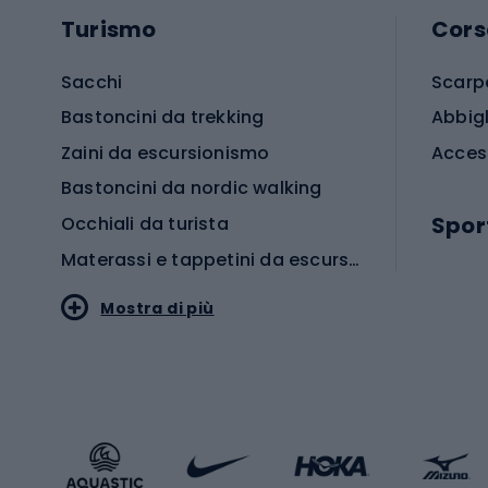
Turismo
Cors
Sacchi
Scarp
Bastoncini da trekking
Abbig
Zaini da escursionismo
Acces
Bastoncini da nordic walking
Spor
Occhiali da turista
Materassi e tappetini da escursionismo
Scarp
Mostra di più
Pallon
Stile sportivo
Scarp
Abbigliamento sportivo
Porte 
Calzature sportive
Abbig
Accessori Sportstyle
Abbig