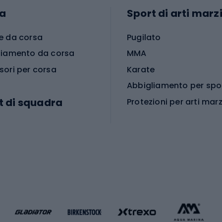
a
Sport di arti marzi
e da corsa
Pugilato
liamento da corsa
MMA
sori per corsa
Karate
t di squadra
Protezioni per arti marz
Accessori per arti marz
e da calcio
i da calcio
Palestra e fitness
e da pallamano
da calcio
Attrezzature per fitnes
liamento da calcio
liamento da basket
Yoga