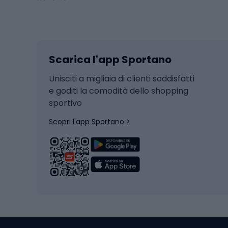
Sport invernali
Casc
Sci
Caschi
Scarica l'app Sportano
Sci di fondo
Casch
Hockey
Casch
Unisciti a migliaia di clienti soddisfatti
e goditi la comodità dello shopping
Snowboard
sportivo
Skit
Skitouring
Scopri l'app Sportano >
Pattini da ghiaccio
Sci da
Scarpo
Biciclette
Baston
Biciclette elettriche
Abbig
Biciclette da MTB
Sci
Biciclette da strada