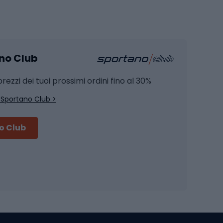
Pesca
mento
Pesca alla carpa
ano Club
Pesca al siluro
hette
Pesca a spinning
rezzi dei tuoi prossimi ordini fino al 30%
Pesca con galleggiante
 Sportano Club >
Pesca al feeder di fondo
no Club
Accessori per biciclette
Occhiali da ciclismo
is
Borse da ciclismo
Luci per biciclette
mo
Sedili per cicli