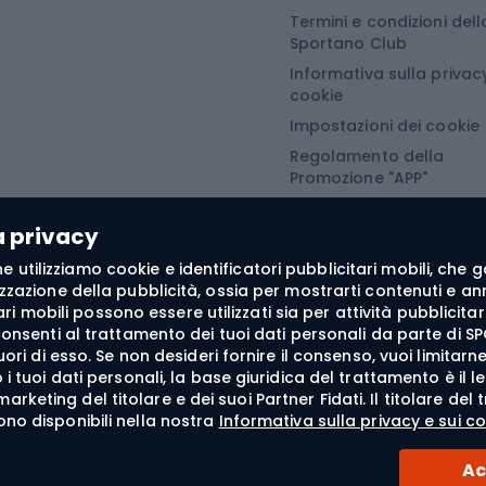
Termini e condizioni dell
turistiche
Abbigliamento da sno
Sportano Club
Informativa sulla privacy
Abbigliamento da escursionismo
Camminata nordi
cookie
Impostazioni dei cookie
he da pioggia
Accessori per il nordic
Regolamento della
Promozione "APP"
oni softshell
Bastoncini per il Nordi
Regolamento della
oni da trekking
Guanti da nordic walki
Promozione "SECRET"
a privacy
e softshell
 fine utilizziamo cookie e identificatori pubblicitari mobili, ch
oncini da trekking
zzazione della pubblicità, ossia per mostrarti contenuti e annu
itari mobili possono essere utilizzati sia per attività pubblic
he antivento
consenti al trattamento dei tuoi dati personali da parte di SP
fuori di esso. Se non desideri fornire il consenso, vuoi limita
tte da trekking
i tuoi dati personali, la base giuridica del trattamento è il l
liamento termoattivo
di marketing del titolare e dei suoi Partner Fidati. Il titolare 
ono disponibili nella nostra
Informativa sulla privacy e sui co
Ac