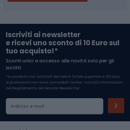
Campeggio
Accessori per biciclette
Abbigliamento da escursionismo
Componenti per biciclette
Iscriviti ai newsletter
e ricevi uno sconto di 10 Euro sul
Arrampicata
tuo acquisto!*
Sconti unici e accesso alle novità solo per gli
Medicina dello sport
iscritti
*su prodotti non scontati del valore totale superiore a 100 Euro,
Abbigliamento ciclistico
le promozioni non sono cumulabili tra loro, trovi più informazioni
nel
Regolamento del Servizio Newsletter.
Indirizzo e-mail