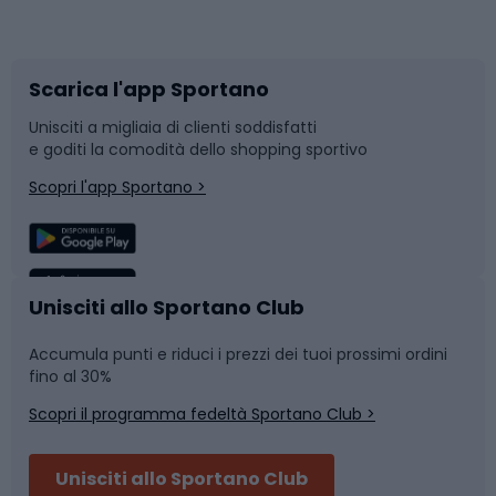
Corsa orientamento
Scarpe da ciclismo
Scarica l'app Sportano
Bushcraft
Slitte e slittini
Unisciti a migliaia di clienti soddisfatti
e goditi la comodità dello shopping sportivo
Corsa
Snowboard
Scopri l'app Sportano >
Sport di squadra
Camminata nordica
Caschi da ciclismo
Nuoto
Unisciti allo Sportano Club
Accumula punti e riduci i prezzi dei tuoi prossimi ordini
Skitouring
Pattinaggio
fino al 30%
Scopri il programma fedeltà Sportano Club >
Sci
Pesca
Unisciti allo Sportano Club