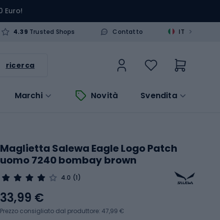
0 Euro!
>
4.39
Trusted Shops
Contatto
IT
ricerca
Marchi
Novità
Svendita
Maglietta Salewa Eagle Logo Patch
uomo 7240 bombay brown
4.0
(1)
33,99 €
Prezzo consigliato dal produttore: 47,99 €