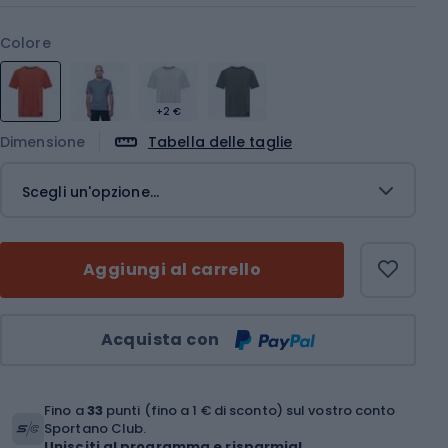
Colore
+2 €
Dimensione
Tabella delle taglie
Scegli un'opzione...
Aggiungi al carrello
Quantità
Acquista con
Fino a
33
punti (fino a 1 € di sconto) sul vostro conto
Sportano Club.
Unisciti al programma e risparmia!