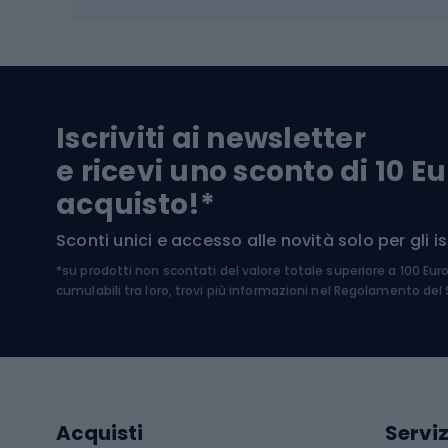
Biciclette elettriche
Abbig
Biciclette da MTB
Sci
Biciclette da strada
Biciclette da trekking
Pantal
Iscriviti ai newsletter
Biciclette da ghiaia
Scarpo
e ricevi uno sconto di 10 Eu
Biciclette per bambini
Occhia
acquisto!*
Sci di
Sport acquatici
Sconti unici e accesso alle novità solo per gli isc
Sci pe
*su prodotti non scontati del valore totale superiore a 100 Eur
Costumi da bagno
Caschi
cumulabili tra loro, trovi più informazioni nel
Regolamento del S
Kayak
Abbig
Gommoni
Cam
Tavole SUP
Mute in neoprene
Acces
Acquisti
Serviz