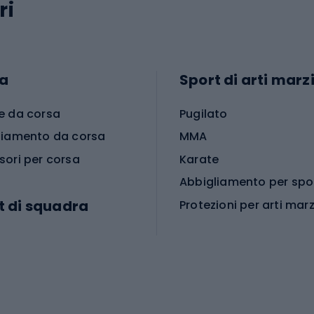
ri
a
Sport di arti marzi
e da corsa
Pugilato
liamento da corsa
MMA
sori per corsa
Karate
t di squadra
Protezioni per arti marz
Accessori per arti marz
e da calcio
i da calcio
Palestra e fitness
e da pallamano
da calcio
Attrezzature per fitnes