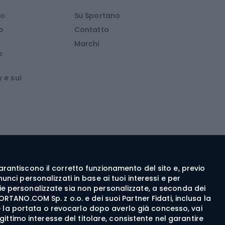
Scarpe da arrampicata
io
Su Sportano
d
Attrezzature da arrampicata
o
Contatto
d
Attrezzature da arrampicata invernale
Marchi
o
wboard
Medicina dello sport
 e sui
ca
Abbigliamento ciclistico
 walking
c walking
Guanti da ciclismo
ng
Pantaloncini da ciclismo
e garantiscono il corretto funzionamento del sito e, previo
Maglie da ciclismo
nci personalizzati in base ai tuoi interessi e per
Pantaloni da ciclismo
itarie personalizzate sia non personalizzate, a seconda dei
ORTANO.COM Sp. z o.o. e dei suoi Partner Fidati, inclusa la
Giacche da bicicletta
rne la portata o revocarlo dopo averlo già concesso, vai
egittimo interesse del titolare, consistente nel garantire
Felpe da ciclismo