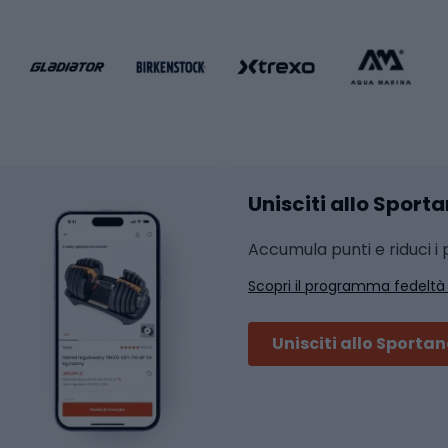
liamento da calcio
liamento da basket
Yoga
Abbigliamento fitness
hi da ciclismo
Calzature fitness
Accessori per l'allena
 integrali
Unisciti allo Sport
i da strada
Sport con le racc
i MTB
Accumula punti e riduci i p
Squash
Scopri il programma fedeltà
ouring
Badminton
Ping pong
Unisciti allo Sporta
 sci alpinismo
Tennis
ni da sci alpinismo
Padel
cini da sci alpinismo
Abbigliamento da tenn