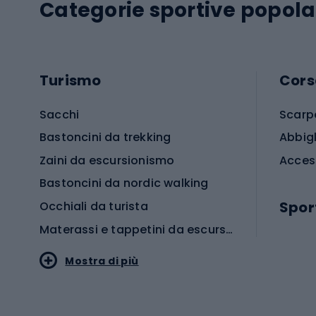
Categorie sportive popola
Turismo
Cors
Sacchi
Scarp
Bastoncini da trekking
Abbig
Zaini da escursionismo
Acces
Bastoncini da nordic walking
Spor
Occhiali da turista
Materassi e tappetini da escursionismo
Scarp
Mostra di più
Pallon
Stile sportivo
Scarp
Abbigliamento sportivo
Porte 