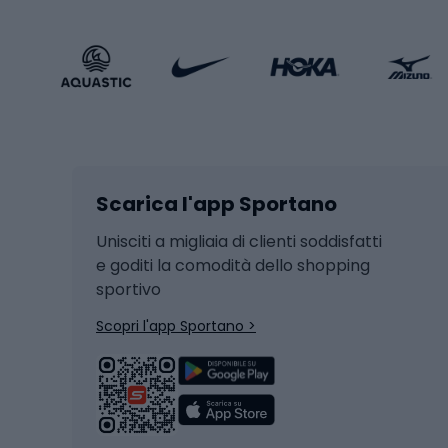
Calzature sportive
Abbig
Accessori Sportstyle
Abbig
Sport invernali
Casc
Sci
Caschi
Scarica l'app Sportano
Sci di fondo
Casch
Hockey
Casch
Unisciti a migliaia di clienti soddisfatti
e goditi la comodità dello shopping
Snowboard
sportivo
Skit
Skitouring
Scopri l'app Sportano >
Pattini da ghiaccio
Sci da
Scarpo
Biciclette
Baston