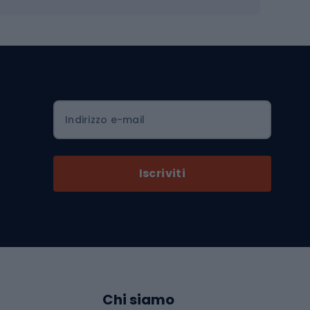
Borse da ciclismo
Luci per biciclette
mo
Sedili per cicli
Serrature per biciclette
Scarpe da ciclismo con plateau
Zaini da ciclismo
Indirizzo e-mail
Componenti per biciclette
Selle per biciclette
Iscriviti
Pedali da bicicletta
Ruote di bicicletta
Arrampicata
Abbigliamento da arrampicata
Chi siamo