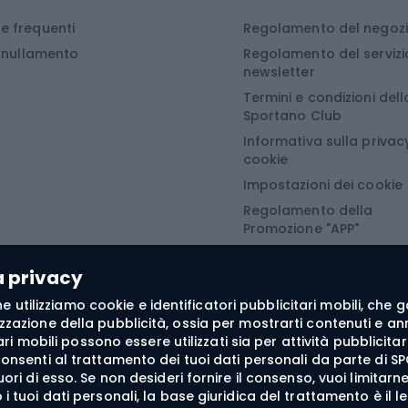
a da campeggio
Tavole da snowboard
 frequenti
Regolamento del negoz
Miegmaišiai, kilimėliai ir kempingo čiužiniai
Scarponi da snowboar
Annullamento
Regolamento del servizi
i da campeggio
Attacchi da snowboar
newsletter
Termini e condizioni dell
turistiche
Abbigliamento da sno
Sportano Club
Informativa sulla privacy
Abbigliamento da escursionismo
Camminata nordi
cookie
Impostazioni dei cookie
he da pioggia
Accessori per il nordic
Regolamento della
Promozione "APP"
oni softshell
Bastoncini per il Nordi
Regolamento della
oni da trekking
Guanti da nordic walki
Promozione "SECRET"
a privacy
e softshell
 fine utilizziamo cookie e identificatori pubblicitari mobili, ch
oncini da trekking
zzazione della pubblicità, ossia per mostrarti contenuti e annu
itari mobili possono essere utilizzati sia per attività pubblic
he antivento
consenti al trattamento dei tuoi dati personali da parte di SP
fuori di esso. Se non desideri fornire il consenso, vuoi limita
tte da trekking
i tuoi dati personali, la base giuridica del trattamento è il l