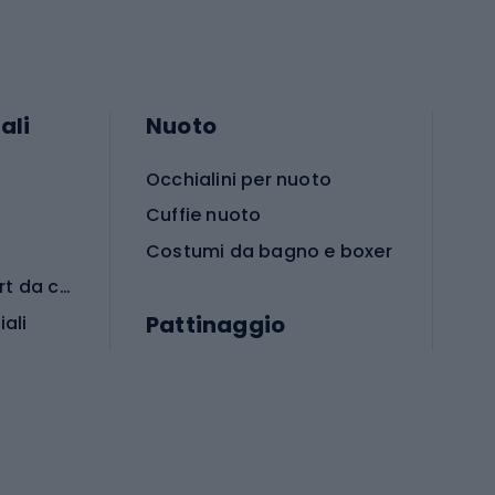
ali
Nuoto
Occhialini per nuoto
Cuffie nuoto
Costumi da bagno e boxer
Abbigliamento per sport da combattimento
Pattinaggio
iali
iali
Monopattini
Pattini a rotelle
Pattini in linea
s cardio
Skateboard