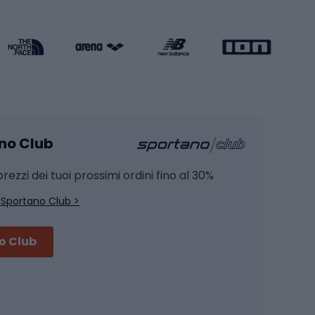
Attrezzature per l'allenamento della forza
Protezioni per pattinaggio
Caschi da pattinaggio
Pesca
mento
Pesca alla carpa
ano Club
Pesca al siluro
hette
Pesca a spinning
rezzi dei tuoi prossimi ordini fino al 30%
Pesca con galleggiante
 Sportano Club >
Pesca al feeder di fondo
no Club
Accessori per biciclette
Occhiali da ciclismo
is