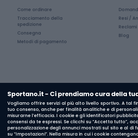
Cucin
Calzature da escursionismo
Come ordinare
Domande
Tracciamento della
Resi / 
Stivali da trekking
Mobil
spedizione
Reclami
Consegna
Scarponi da montagna
Tende 
Blog
Metodi di pagamento
Scarponi da trekking
Bikepacking
Giacc
Pantal
Corsa orientamento
Pantal
Sportano.it - Ci prendiamo cura della tu
Giacch
Vogliamo offrire servizi al più alto livello sportivo. A tal
Pantal
tuo consenso, anche per finalità analitiche e di personali
Bushcraft
misurarne l’efficacia. I cookie e gli identificatori pubblic
Giacc
consensi da te espressi. Se clicchi su “Accetta tutto”, ac
personalizzazione degli annunci mostrati sul sito e al di 
Maglie
su “Impostazioni”. Nella misura in cui i cookie contengano 