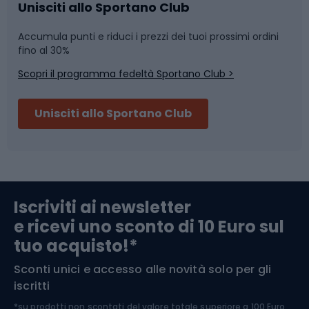
Caschi da ciclismo
Nuoto
Unisciti allo Sportano Club
Accumula punti e riduci i prezzi dei tuoi prossimi ordini
Skitouring
Pattinaggio
fino al 30%
Scopri il programma fedeltà Sportano Club >
Sci
Pesca
Unisciti allo Sportano Club
Campeggio
Accessori per biciclette
Abbigliamento da escursionismo
Componenti per biciclette
Iscriviti ai newsletter
e ricevi uno sconto di 10 Euro sul
Arrampicata
tuo acquisto!*
Sconti unici e accesso alle novità solo per gli
Medicina dello sport
iscritti
*su prodotti non scontati del valore totale superiore a 100 Euro,