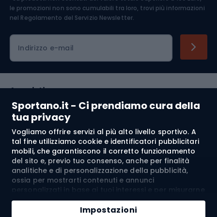
Abbigliamento ciclistico
le promozioni non sono cumulabili tra loro, trovi più informazioni
nel
Regolamento del Servizio Newsletter.
Indirizzo e-mail
Acquisti
Sportano.it - Ci prendiamo cura della
Servizio clienti
tua privacy
Vogliamo offrire servizi al più alto livello sportivo. A
Regolamento
tal fine utilizziamo cookie e identificatori pubblicitari
mobili, che garantiscono il corretto funzionamento
Chi siamo
del sito e, previo tuo consenso, anche per finalità
analitiche e di personalizzazione della pubblicità,
ossia per mostrarti contenuti e annunci
personalizzati in base ai tuoi interessi e per misurarne
Spedizione a:
IT
l’efficacia. I cookie e gli identificatori pubblicitari
Aggiungi al carrello
mobili possono essere utilizzati sia per attività
Impostazioni