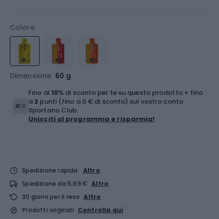
Colore
Dimensione
60 g
Fino al
10
% di sconto per te su questo prodotto + fino
a
2
punti (fino a 0 € di sconto) sul vostro conto
Sportano Club.
Unisciti al programma e risparmia!
Spedizione rapida
Altro
Spedizione da 5,99 €
Altro
30 giorni per il reso
Altro
Prodotti originali
Controlla qui