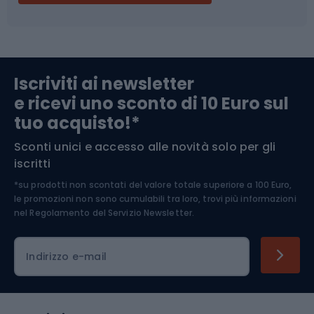
Campeggio
Accessori per biciclette
Abbigliamento da escursionismo
Componenti per biciclette
Iscriviti ai newsletter
e ricevi uno sconto di 10 Euro sul
Arrampicata
tuo acquisto!*
Sconti unici e accesso alle novità solo per gli
Medicina dello sport
iscritti
*su prodotti non scontati del valore totale superiore a 100 Euro,
Abbigliamento ciclistico
le promozioni non sono cumulabili tra loro, trovi più informazioni
nel
Regolamento del Servizio Newsletter.
Indirizzo e-mail