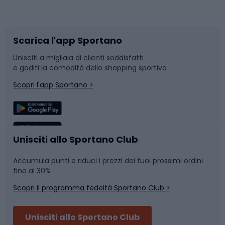
Corsa orientamento
Scarpe da ciclismo
Scarica l'app Sportano
Bushcraft
Slitte e slittini
Unisciti a migliaia di clienti soddisfatti
e goditi la comodità dello shopping sportivo
Corsa
Snowboard
Scopri l'app Sportano >
Sport di squadra
Camminata nordica
Caschi da ciclismo
Nuoto
Unisciti allo Sportano Club
Accumula punti e riduci i prezzi dei tuoi prossimi ordini
Skitouring
Pattinaggio
fino al 30%
Scopri il programma fedeltà Sportano Club >
Sci
Pesca
Unisciti allo Sportano Club