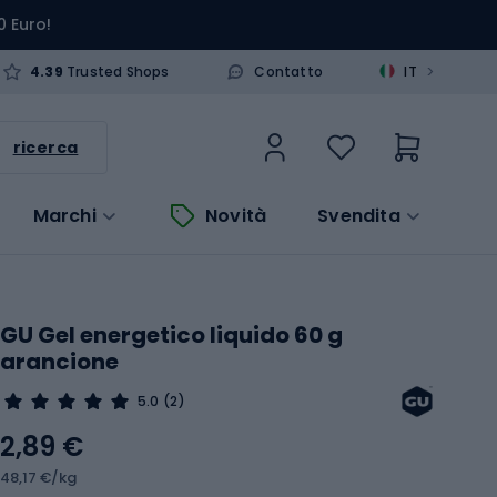
0 Euro!
>
4.39
Trusted Shops
Contatto
IT
ricerca
Marchi
Novità
Svendita
GU Gel energetico liquido 60 g
arancione
5.0
(2)
2,89 €
48,17 €/kg