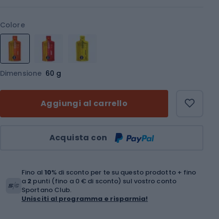
Colore
Dimensione
60 g
Aggiungi al carrello
Quantità
Acquista con
Fino al
10
% di sconto per te su questo prodotto + fino
a
2
punti (fino a 0 € di sconto) sul vostro conto
Sportano Club.
Unisciti al programma e risparmia!