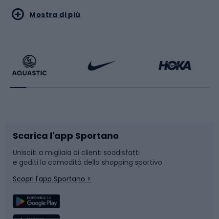
Sport acquatici
Sport di arti marziali
Mostra di più
Calzature da escursionismo
Palestra e fitness
Bikepacking
Sport con le racchette
Corsa orientamento
Scarpe da ciclismo
Scarica l'app Sportano
Bushcraft
Slitte e slittini
Unisciti a migliaia di clienti soddisfatti
e goditi la comodità dello shopping sportivo
Corsa
Snowboard
Scopri l'app Sportano >
Sport di squadra
Camminata nordica