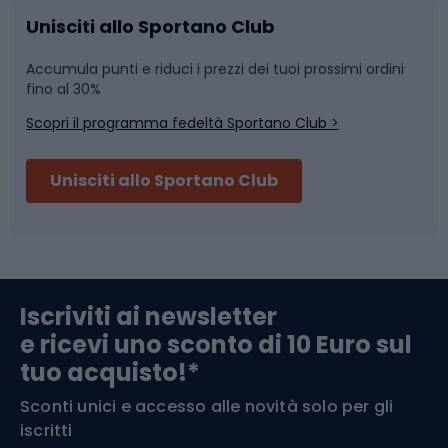
Caschi da ciclismo
Nuoto
Unisciti allo Sportano Club
Accumula punti e riduci i prezzi dei tuoi prossimi ordini
Skitouring
Pattinaggio
fino al 30%
Scopri il programma fedeltà Sportano Club >
Sci
Pesca
Unisciti allo Sportano Club
Campeggio
Accessori per biciclette
Abbigliamento da escursionismo
Componenti per biciclette
Iscriviti ai newsletter
e ricevi uno sconto di 10 Euro sul
Arrampicata
tuo acquisto!*
Sconti unici e accesso alle novità solo per gli
Medicina dello sport
iscritti