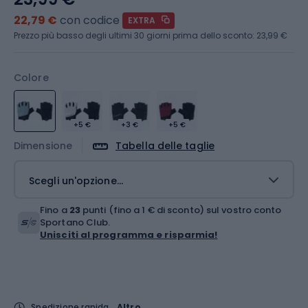
22,79 €
con codice
EXTRA
Prezzo più basso degli ultimi 30 giorni prima dello sconto:
23,99 €
Colore
+5 €
+3 €
+5 €
Dimensione
Tabella delle taglie
Scegli un'opzione...
Fino a
23
punti (fino a 1 € di sconto) sul vostro conto
Sportano Club.
Unisciti al programma e risparmia!
Spedizione rapida
Altro