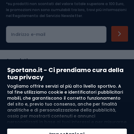
*su prodotti non scontati del valore totale superiore a 100 Euro,
Abbigliamento ciclistico
le promozioni non sono cumulabili tra loro, trovi più informazioni
nel
Regolamento del Servizio Newsletter.
Indirizzo e-mail
Acquisti
Sportano.it - Ci prendiamo cura della
Servizio clienti
tua privacy
Vogliamo offrire servizi al più alto livello sportivo. A
Regolamento
tal fine utilizziamo cookie e identificatori pubblicitari
mobili, che garantiscono il corretto funzionamento
Chi siamo
del sito e, previo tuo consenso, anche per finalità
analitiche e di personalizzazione della pubblicità,
ossia per mostrarti contenuti e annunci
personalizzati in base ai tuoi interessi e per misurarne
Spedizione a:
IT
l’efficacia. I cookie e gli identificatori pubblicitari
Aggiungi al carrello