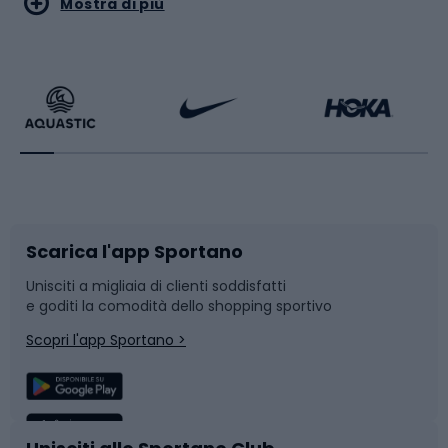
Mostra di più
Calzature da escursionismo
Palestra e fitness
Bikepacking
Sport con le racchette
Corsa orientamento
Scarpe da ciclismo
Scarica l'app Sportano
Bushcraft
Slitte e slittini
Unisciti a migliaia di clienti soddisfatti
e goditi la comodità dello shopping sportivo
Corsa
Snowboard
Scopri l'app Sportano >
Sport di squadra
Camminata nordica
Caschi da ciclismo
Nuoto