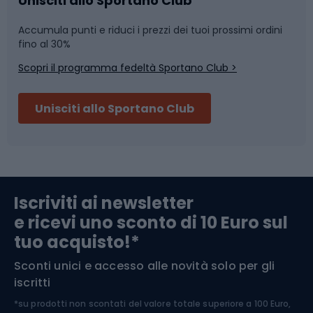
Unisciti allo Sportano Club
Accumula punti e riduci i prezzi dei tuoi prossimi ordini
Skitouring
Pattinaggio
fino al 30%
Scopri il programma fedeltà Sportano Club >
Sci
Pesca
Unisciti allo Sportano Club
Campeggio
Accessori per biciclette
Abbigliamento da escursionismo
Componenti per biciclette
Iscriviti ai newsletter
e ricevi uno sconto di 10 Euro sul
Arrampicata
tuo acquisto!*
Sconti unici e accesso alle novità solo per gli
Medicina dello sport
iscritti
*su prodotti non scontati del valore totale superiore a 100 Euro,
Abbigliamento ciclistico