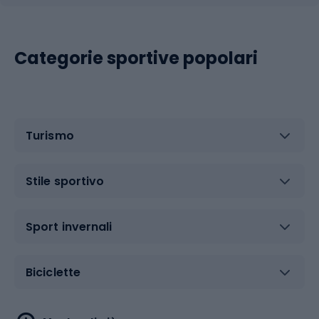
Categorie sportive popolari
Turismo
Stile sportivo
Sport invernali
Biciclette
Sport acquatici
Sport di arti marziali