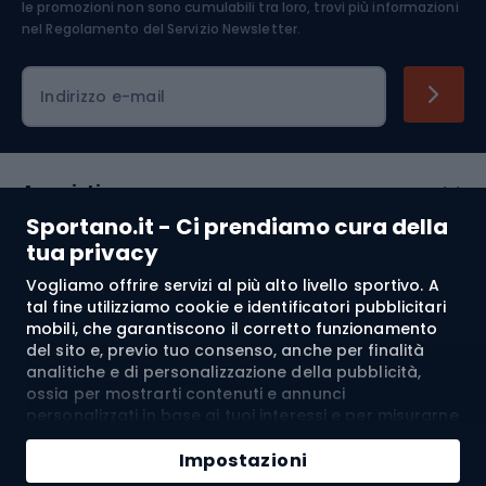
le promozioni non sono cumulabili tra loro, trovi più informazioni
nel
Regolamento del Servizio Newsletter.
Indirizzo e-mail
Acquisti
Sportano.it - Ci prendiamo cura della
Servizio clienti
tua privacy
Vogliamo offrire servizi al più alto livello sportivo. A
Regolamento
tal fine utilizziamo cookie e identificatori pubblicitari
mobili, che garantiscono il corretto funzionamento
Chi siamo
del sito e, previo tuo consenso, anche per finalità
analitiche e di personalizzazione della pubblicità,
ossia per mostrarti contenuti e annunci
personalizzati in base ai tuoi interessi e per misurarne
Spedizione a:
IT
l’efficacia. I cookie e gli identificatori pubblicitari
Aggiungi al carrello
mobili possono essere utilizzati sia per attività
Impostazioni
pubblicitarie personalizzate sia non personalizzate, a