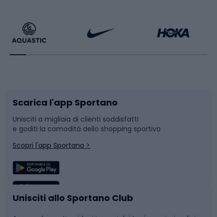
Calzature da escursionismo
Palestra e fitness
Bikepacking
Sport con le racchette
Corsa orientamento
Scarpe da ciclismo
Scarica l'app Sportano
Bushcraft
Slitte e slittini
Unisciti a migliaia di clienti soddisfatti
e goditi la comodità dello shopping sportivo
Corsa
Snowboard
Scopri l'app Sportano >
Sport di squadra
Camminata nordica
Caschi da ciclismo
Nuoto
Unisciti allo Sportano Club