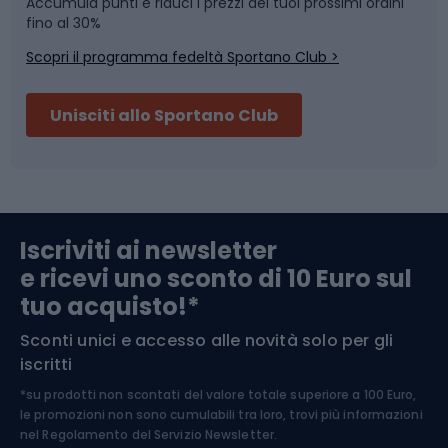
Accumula punti e riduci i prezzi dei tuoi prossimi ordini
Skitouring
Pattinaggio
fino al 30%
Scopri il programma fedeltà Sportano Club >
Sci
Pesca
Unisciti allo Sportano Club
Campeggio
Accessori per biciclette
Abbigliamento da escursionismo
Componenti per biciclette
Iscriviti ai newsletter
e ricevi uno sconto di 10 Euro sul
Arrampicata
tuo acquisto!*
Sconti unici e accesso alle novità solo per gli
Medicina dello sport
iscritti
*su prodotti non scontati del valore totale superiore a 100 Euro,
Abbigliamento ciclistico
le promozioni non sono cumulabili tra loro, trovi più informazioni
nel
Regolamento del Servizio Newsletter.