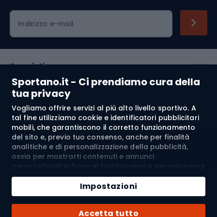
Indirizzo e-mail
Acquisti
Sportano.it - Ci prendiamo cura della
Servizio clienti
tua privacy
Vogliamo offrire servizi al più alto livello sportivo. A
Regolamento
tal fine utilizziamo cookie e identificatori pubblicitari
mobili, che garantiscono il corretto funzionamento
Chi siamo
del sito e, previo tuo consenso, anche per finalità
analitiche e di personalizzazione della pubblicità,
ossia per mostrarti contenuti e annunci
personalizzati in base ai tuoi interessi e per misurarne
Spedizione a:
IT
l’efficacia. I cookie e gli identificatori pubblicitari
Aggiungi al carrello
mobili possono essere utilizzati sia per attività
Impostazioni
pubblicitarie personalizzate sia non personalizzate, a
Quantità
seconda dei consensi da te espressi. Se clicchi su
© 2026 Sportano
Acquista con
Accetta tutto
“Accetta tutto”, acconsenti al trattamento dei tuoi