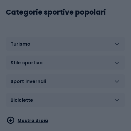
Categorie sportive popolari
Turismo
Stile sportivo
Sport invernali
Biciclette
Sport acquatici
Sport di arti marziali
Mostra di più