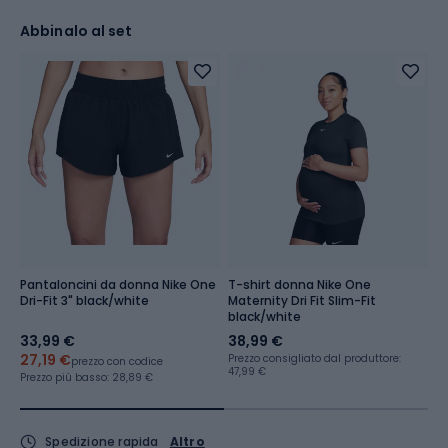
Abbinalo al set
Pantaloncini da donna Nike One
T-shirt donna Nike One
F
Dri-Fit 3" black/white
Maternity Dri Fit Slim-Fit
Fu
black/white
33,99 €
38,99 €
4
27,19 €
Prezzo consigliato dal produttore:
Pr
prezzo con codice
47,99 €
57
Prezzo più basso:
28,89 €
Spedizione rapida
Altro