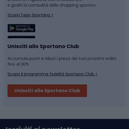
e goditi la comodità dello shopping sportivo
Corsa
Snowboard
Scopri l'app Sportano >
Sport di squadra
Camminata nordica
Caschi da ciclismo
Nuoto
Unisciti allo Sportano Club
Accumula punti e riduci i prezzi dei tuoi prossimi ordini
Skitouring
Pattinaggio
fino al 30%
Scopri il programma fedeltà Sportano Club >
Sci
Pesca
Unisciti allo Sportano Club
Campeggio
Accessori per biciclette
Abbigliamento da escursionismo
Componenti per biciclette