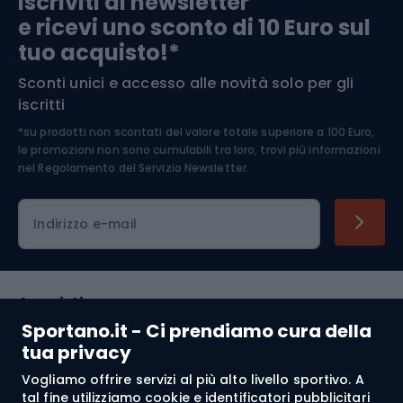
Iscriviti ai newsletter
e ricevi uno sconto di 10 Euro sul
Arrampicata
tuo acquisto!*
Sconti unici e accesso alle novità solo per gli
Medicina dello sport
iscritti
*su prodotti non scontati del valore totale superiore a 100 Euro,
Abbigliamento ciclistico
le promozioni non sono cumulabili tra loro, trovi più informazioni
nel
Regolamento del Servizio Newsletter.
Indirizzo e-mail
Acquisti
Sportano.it - Ci prendiamo cura della
Servizio clienti
tua privacy
Vogliamo offrire servizi al più alto livello sportivo. A
Regolamento
tal fine utilizziamo cookie e identificatori pubblicitari