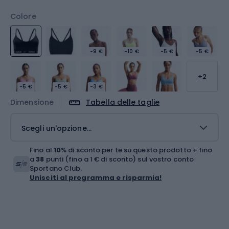
Colore
-9 €
-10 €
-5 €
-5 €
+2
-5 €
-5 €
-3 €
Dimensione
Tabella delle taglie
Scegli un'opzione...
Fino al
10
% di sconto per te su questo prodotto + fino
a
38
punti (fino a 1 € di sconto) sul vostro conto
Sportano Club.
Unisciti al programma e risparmia!