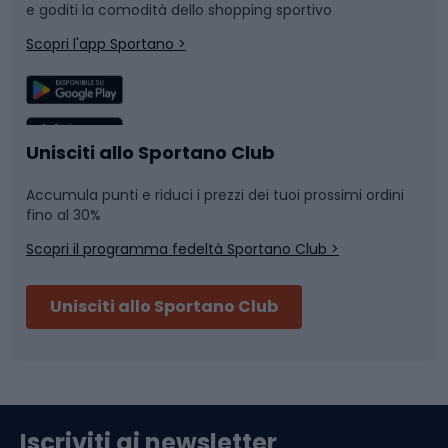
e goditi la comodità dello shopping sportivo
Corsa
Snowboard
Scopri l'app Sportano >
Sport di squadra
Camminata nordica
Caschi da ciclismo
Nuoto
Unisciti allo Sportano Club
Accumula punti e riduci i prezzi dei tuoi prossimi ordini
Skitouring
Pattinaggio
fino al 30%
Scopri il programma fedeltà Sportano Club >
Sci
Pesca
Unisciti allo Sportano Club
Campeggio
Accessori per biciclette
Abbigliamento da escursionismo
Componenti per biciclette
Iscriviti ai newsletter