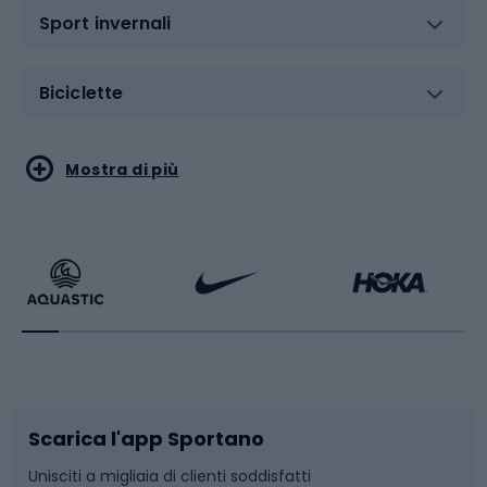
Sport invernali
Biciclette
Sport acquatici
Sport di arti marziali
Mostra di più
Calzature da escursionismo
Palestra e fitness
Bikepacking
Sport con le racchette
Corsa orientamento
Scarpe da ciclismo
Scarica l'app Sportano
Bushcraft
Slitte e slittini
Unisciti a migliaia di clienti soddisfatti