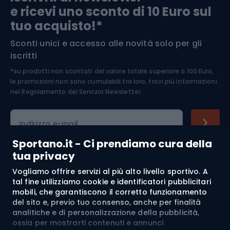
e ricevi uno sconto di 10 Euro sul
Arrampicata
tuo acquisto!*
Sconti unici e accesso alle novità solo per gli
Medicina dello sport
iscritti
*su prodotti non scontati del valore totale superiore a 100 Euro,
Abbigliamento ciclistico
le promozioni non sono cumulabili tra loro, trovi più informazioni
nel
Regolamento del Servizio Newsletter.
Indirizzo e-mail
Sportano.it - Ci prendiamo cura della
tua privacy
Acquisti
Vogliamo offrire servizi al più alto livello sportivo. A
tal fine utilizziamo cookie e identificatori pubblicitari
mobili, che garantiscono il corretto funzionamento
Servizio clienti
del sito e, previo tuo consenso, anche per finalità
analitiche e di personalizzazione della pubblicità,
Regolamento
ossia per mostrarti contenuti e annunci