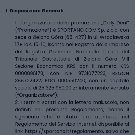
I.
Disposizioni Generali
1. L'organizzatore della promozione „Daily Deal”
(“Promozione”) è SPORTANO.COM Sp. z o.o. con
sede a Zielona Góra (65-427) in ul. Wrocławska
17B lok. 15-16, iscritta nel Registro delle Imprese
del Registro Giudiziario Nazionale tenuto dal
Tribunale Distrettuale di Zielona Góra VIII
Sezione Economica KRS con il numero KRS
0000896178, con NIP 9731077223, REGON
388722422, BDO 000550240, con un capitale
sociale di 25 325 950,00 zł, interamente versato
(“Organizzatore”).
2. I termini scritti con la lettera maiuscola, non
definiti nel presente Regolamento, hanno il
significato che è stato loro attribuito nel
Regolamento del Servizio Internet disponibile al
link
https://sportano.it/regolamento
, salvo che