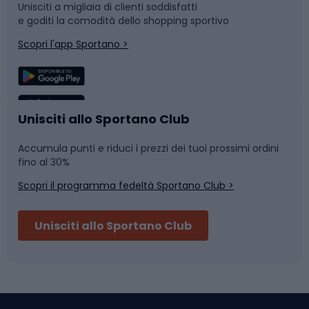
Unisciti a migliaia di clienti soddisfatti
e goditi la comodità dello shopping sportivo
Corsa
Snowboard
Scopri l'app Sportano >
Sport di squadra
Camminata nordica
Caschi da ciclismo
Nuoto
Unisciti allo Sportano Club
Accumula punti e riduci i prezzi dei tuoi prossimi ordini
Skitouring
Pattinaggio
fino al 30%
Scopri il programma fedeltà Sportano Club >
Sci
Pesca
Unisciti allo Sportano Club
Campeggio
Accessori per biciclette
Abbigliamento da escursionismo
Componenti per biciclette