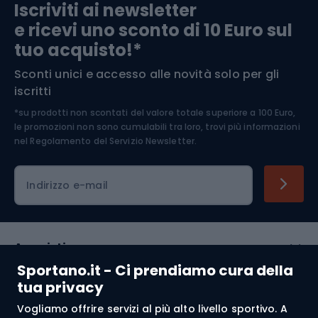
Iscriviti ai newsletter
e ricevi uno sconto di 10 Euro sul
Arrampicata
tuo acquisto!*
Sconti unici e accesso alle novità solo per gli
Medicina dello sport
iscritti
*su prodotti non scontati del valore totale superiore a 100 Euro,
Abbigliamento ciclistico
le promozioni non sono cumulabili tra loro, trovi più informazioni
nel
Regolamento del Servizio Newsletter.
Indirizzo e-mail
Acquisti
Sportano.it - Ci prendiamo cura della
Servizio clienti
tua privacy
Vogliamo offrire servizi al più alto livello sportivo. A
Regolamento