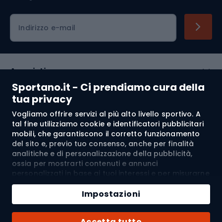
Indirizzo e-mail
Acquisti
Sportano.it - Ci prendiamo cura della
Servizio clienti
tua privacy
Vogliamo offrire servizi al più alto livello sportivo. A
Regolamento
tal fine utilizziamo cookie e identificatori pubblicitari
mobili, che garantiscono il corretto funzionamento
Chi siamo
del sito e, previo tuo consenso, anche per finalità
analitiche e di personalizzazione della pubblicità,
ossia per mostrarti contenuti e annunci
personalizzati in base ai tuoi interessi e per misurarne
Spedizione a:
IT
l’efficacia. I cookie e gli identificatori pubblicitari
Aggiungi al carrello
mobili possono essere utilizzati sia per attività
Impostazioni
pubblicitarie personalizzate sia non personalizzate, a
Quantità
seconda dei consensi da te espressi. Se clicchi su
© 2026 Sportano
Acquista con
Accetta tutto