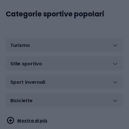
Categorie sportive popolari
Turismo
Stile sportivo
Sport invernali
Biciclette
Sport acquatici
Sport di arti marziali
Mostra di più