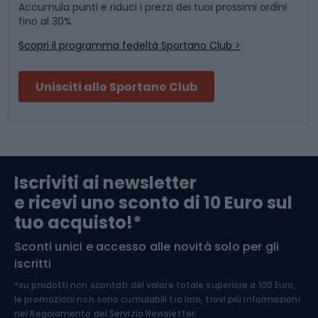
Accumula punti e riduci i prezzi dei tuoi prossimi ordini
Skitouring
Pattinaggio
fino al 30%
Scopri il programma fedeltà Sportano Club >
Sci
Pesca
Unisciti allo Sportano Club
Campeggio
Accessori per biciclette
Abbigliamento da escursionismo
Componenti per biciclette
Iscriviti ai newsletter
e ricevi uno sconto di 10 Euro sul
Arrampicata
tuo acquisto!*
Sconti unici e accesso alle novità solo per gli
Medicina dello sport
iscritti
*su prodotti non scontati del valore totale superiore a 100 Euro,
Abbigliamento ciclistico
le promozioni non sono cumulabili tra loro, trovi più informazioni
nel
Regolamento del Servizio Newsletter.