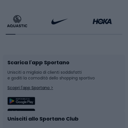
Calzature da escursionismo
Palestra e fitness
Bikepacking
Sport con le racchette
Corsa orientamento
Scarpe da ciclismo
Scarica l'app Sportano
Bushcraft
Slitte e slittini
Unisciti a migliaia di clienti soddisfatti
e goditi la comodità dello shopping sportivo
Corsa
Snowboard
Scopri l'app Sportano >
Sport di squadra
Camminata nordica
Caschi da ciclismo
Nuoto
Unisciti allo Sportano Club