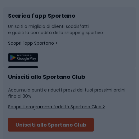
Scarica l'app Sportano
Bushcraft
Slitte e slittini
Unisciti a migliaia di clienti soddisfatti
e goditi la comodità dello shopping sportivo
Corsa
Snowboard
Scopri l'app Sportano >
Sport di squadra
Camminata nordica
Caschi da ciclismo
Nuoto
Unisciti allo Sportano Club
Accumula punti e riduci i prezzi dei tuoi prossimi ordini
Skitouring
Pattinaggio
fino al 30%
Scopri il programma fedeltà Sportano Club >
Sci
Pesca
Unisciti allo Sportano Club
Campeggio
Accessori per biciclette