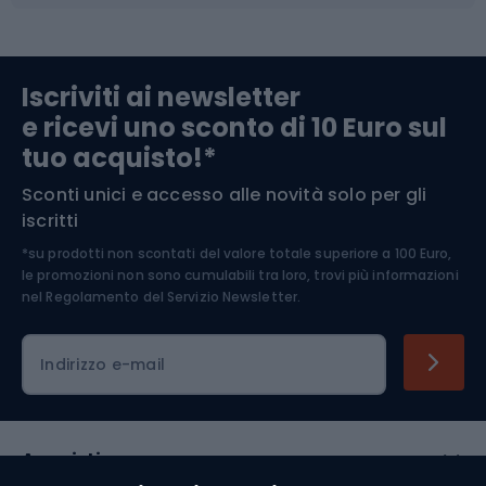
Abbigliamento da escursionismo
Componenti per biciclette
Iscriviti ai newsletter
e ricevi uno sconto di 10 Euro sul
Arrampicata
tuo acquisto!*
Sconti unici e accesso alle novità solo per gli
Medicina dello sport
iscritti
*su prodotti non scontati del valore totale superiore a 100 Euro,
Abbigliamento ciclistico
le promozioni non sono cumulabili tra loro, trovi più informazioni
nel
Regolamento del Servizio Newsletter.
Indirizzo e-mail
Acquisti