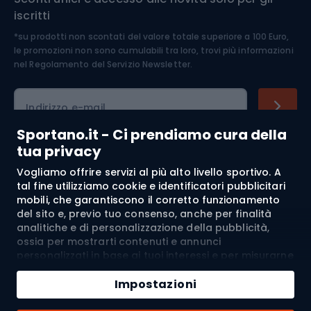
iscritti
*su prodotti non scontati del valore totale superiore a 100 Euro,
Abbigliamento ciclistico
le promozioni non sono cumulabili tra loro, trovi più informazioni
nel
Regolamento del Servizio Newsletter.
Indirizzo e-mail
Sportano.it - Ci prendiamo cura della
tua privacy
Acquisti
Vogliamo offrire servizi al più alto livello sportivo. A
tal fine utilizziamo cookie e identificatori pubblicitari
mobili, che garantiscono il corretto funzionamento
Servizio clienti
del sito e, previo tuo consenso, anche per finalità
analitiche e di personalizzazione della pubblicità,
Regolamento
ossia per mostrarti contenuti e annunci
personalizzati in base ai tuoi interessi e per misurarne
Chi siamo
l’efficacia. I cookie e gli identificatori pubblicitari
mobili possono essere utilizzati sia per attività
Impostazioni
pubblicitarie personalizzate sia non personalizzate, a