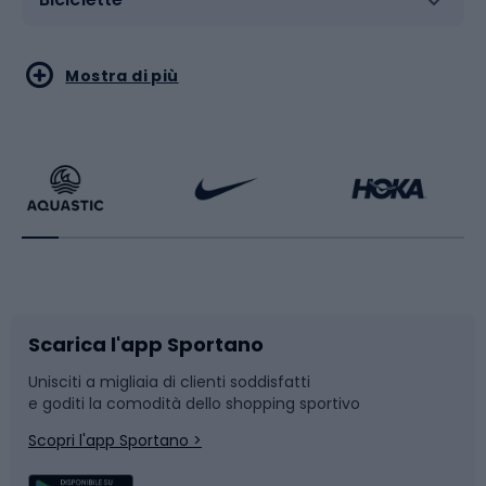
Sport acquatici
Sport di arti marziali
Mostra di più
Calzature da escursionismo
Palestra e fitness
Bikepacking
Sport con le racchette
Corsa orientamento
Scarpe da ciclismo
Scarica l'app Sportano
Bushcraft
Slitte e slittini
Unisciti a migliaia di clienti soddisfatti
e goditi la comodità dello shopping sportivo
Corsa
Snowboard
Scopri l'app Sportano >
Sport di squadra
Camminata nordica