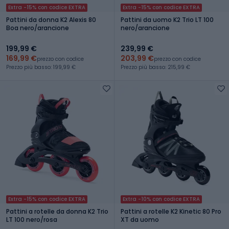
Extra -15% con codice EXTRA
Extra -15% con codice EXTRA
Pattini da donna K2 Alexis 80
Pattini da uomo K2 Trio LT 100
Boa nero/arancione
nero/arancione
199,99 €
239,99 €
169,99 €
203,99 €
prezzo con codice
prezzo con codice
Prezzo più basso: 199,99 €
Prezzo più basso: 215,99 €
Extra -15% con codice EXTRA
Extra -10% con codice EXTRA
Pattini a rotelle da donna K2 Trio
Pattini a rotelle K2 Kinetic 80 Pro
LT 100 nero/rosa
XT da uomo