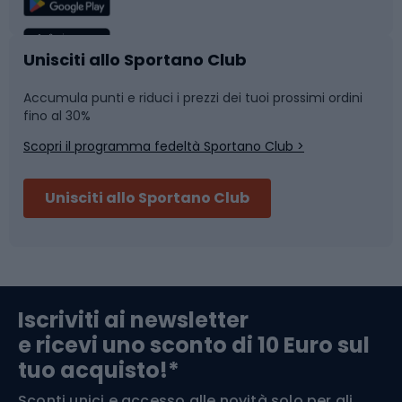
Caschi da ciclismo
Nuoto
Unisciti allo Sportano Club
Accumula punti e riduci i prezzi dei tuoi prossimi ordini
Skitouring
Pattinaggio
fino al 30%
Scopri il programma fedeltà Sportano Club >
Sci
Pesca
Unisciti allo Sportano Club
Campeggio
Accessori per biciclette
Abbigliamento da escursionismo
Componenti per biciclette
Iscriviti ai newsletter
e ricevi uno sconto di 10 Euro sul
Arrampicata
tuo acquisto!*
Sconti unici e accesso alle novità solo per gli
Medicina dello sport