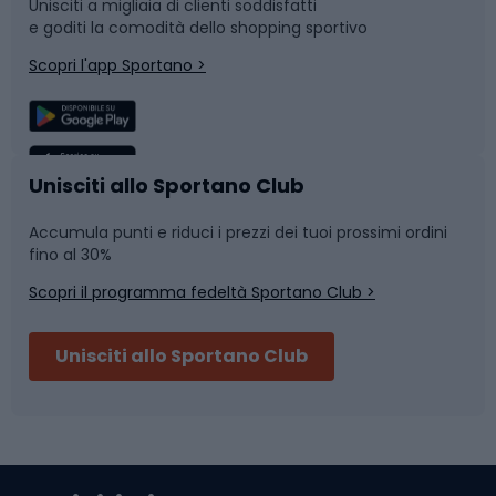
Unisciti a migliaia di clienti soddisfatti
e goditi la comodità dello shopping sportivo
Corsa
Snowboard
Scopri l'app Sportano >
Sport di squadra
Camminata nordica
Caschi da ciclismo
Nuoto
Unisciti allo Sportano Club
Accumula punti e riduci i prezzi dei tuoi prossimi ordini
Skitouring
Pattinaggio
fino al 30%
Scopri il programma fedeltà Sportano Club >
Sci
Pesca
Unisciti allo Sportano Club
Campeggio
Accessori per biciclette
Abbigliamento da escursionismo
Componenti per biciclette