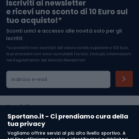
Iscriviti ai newsletter
e ricevi uno sconto di 10 Euro sul
Arrampicata
tuo acquisto!*
Sconti unici e accesso alle novità solo per gli
Medicina dello sport
iscritti
*su prodotti non scontati del valore totale superiore a 100 Euro,
Abbigliamento ciclistico
le promozioni non sono cumulabili tra loro, trovi più informazioni
nel
Regolamento del Servizio Newsletter.
Indirizzo e-mail
Acquisti
Sportano.it - Ci prendiamo cura della
Servizio clienti
tua privacy
Vogliamo offrire servizi al più alto livello sportivo. A
Regolamento