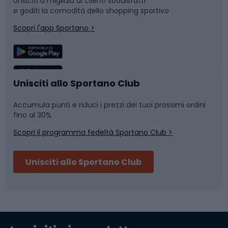
Unisciti a migliaia di clienti soddisfatti
e goditi la comodità dello shopping sportivo
Corsa
Snowboard
Scopri l'app Sportano >
Sport di squadra
Camminata nordica
Caschi da ciclismo
Nuoto
Unisciti allo Sportano Club
Accumula punti e riduci i prezzi dei tuoi prossimi ordini
Skitouring
Pattinaggio
fino al 30%
Scopri il programma fedeltà Sportano Club >
Sci
Pesca
Unisciti allo Sportano Club
Campeggio
Accessori per biciclette
Abbigliamento da escursionismo
Componenti per biciclette