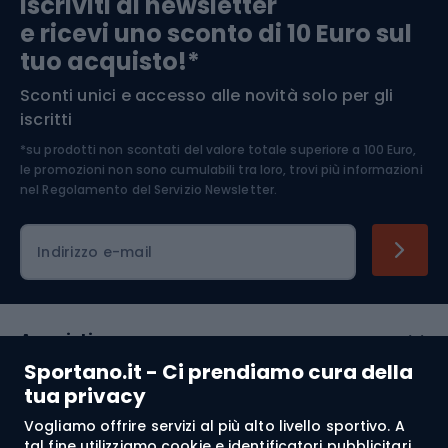
Iscriviti ai newsletter
e ricevi uno sconto di 10 Euro sul
Arrampicata
tuo acquisto!*
Sconti unici e accesso alle novità solo per gli
Medicina dello sport
iscritti
*su prodotti non scontati del valore totale superiore a 100 Euro,
Abbigliamento ciclistico
le promozioni non sono cumulabili tra loro, trovi più informazioni
nel
Regolamento del Servizio Newsletter.
Indirizzo e-mail
Acquisti
Sportano.it - Ci prendiamo cura della
Servizio clienti
tua privacy
Vogliamo offrire servizi al più alto livello sportivo. A
Regolamento
tal fine utilizziamo cookie e identificatori pubblicitari