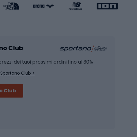
Caschi da pattinaggio
Pesca
mento
Pesca alla carpa
ano Club
Pesca al siluro
hette
Pesca a spinning
rezzi dei tuoi prossimi ordini fino al 30%
Pesca con galleggiante
 Sportano Club >
Pesca al feeder di fondo
no Club
Accessori per biciclette
Occhiali da ciclismo
is
Borse da ciclismo
Luci per biciclette