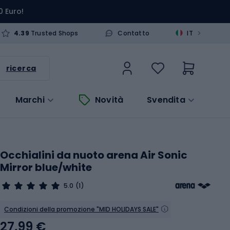
0 Euro!
>
4.39
Trusted Shops
Contatto
IT
ricerca
Marchi
Novità
Svendita
Occhialini da nuoto arena Air Sonic
Mirror blue/white
5.0
(1)
Condizioni della promozione "MID HOLIDAYS SALE"
27,99 €