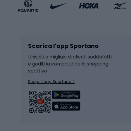
Accessori Sportstyle
Abbig
Sport invernali
Casc
Sci
Caschi
Scarica l'app Sportano
Sci di fondo
Casch
Hockey
Casch
Unisciti a migliaia di clienti soddisfatti
e goditi la comodità dello shopping
Snowboard
sportivo
Skit
Skitouring
Scopri l'app Sportano >
Pattini da ghiaccio
Sci da
Scarpo
Biciclette
Baston
Biciclette elettriche
Abbig
Biciclette da MTB