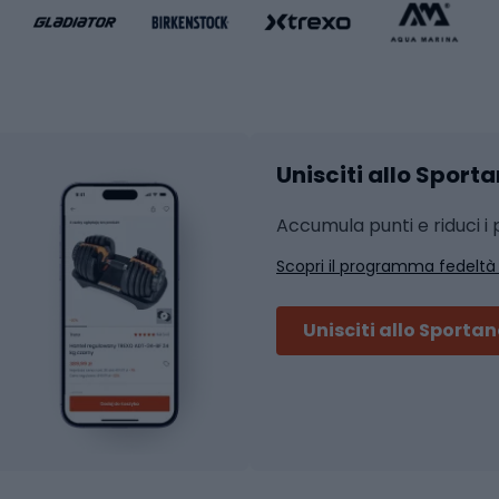
liamento da basket
Yoga
Abbigliamento fitness
hi da ciclismo
Calzature fitness
Accessori per l'allena
 integrali
Unisciti allo Sport
i da strada
Sport con le racc
i MTB
Accumula punti e riduci i p
Squash
Scopri il programma fedeltà
ouring
Badminton
Ping pong
Unisciti allo Sporta
 sci alpinismo
Tennis
ni da sci alpinismo
Padel
cini da sci alpinismo
Abbigliamento da tenn
liamento da skitouring