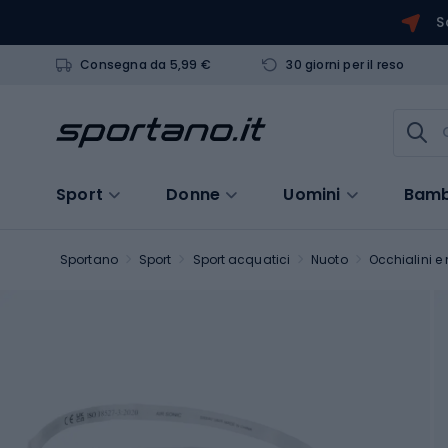
S
Consegna da 5,99 €
30 giorni per il reso
Sport
Donne
Uomini
Bamb
Sportano
Sport
Sport acquatici
Nuoto
Occhialini 