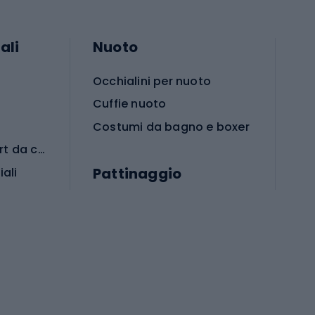
ali
Nuoto
Occhialini per nuoto
Cuffie nuoto
Costumi da bagno e boxer
Abbigliamento per sport da combattimento
Pattinaggio
iali
iali
Monopattini
Pattini a rotelle
Pattini in linea
s cardio
Skateboard
Attrezzature per l'allenamento della forza
Protezioni per pattinaggio