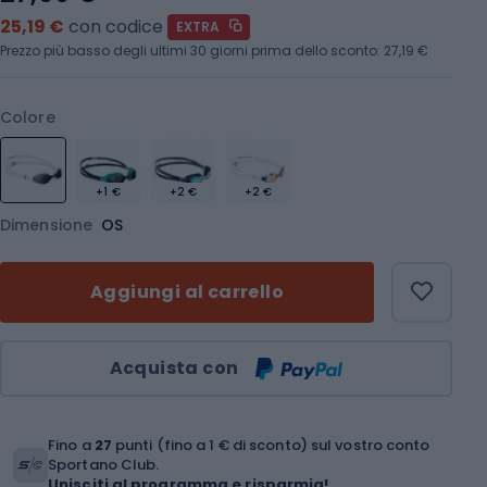
25,19 €
con codice
EXTRA
Prezzo più basso degli ultimi 30 giorni prima dello sconto:
27,19 €
Colore
+1 €
+2 €
+2 €
Dimensione
OS
Aggiungi al carrello
Quantità
Acquista con
Fino a
27
punti (fino a 1 € di sconto) sul vostro conto
Sportano Club.
Unisciti al programma e risparmia!