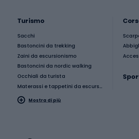
Turismo
Cors
Sacchi
Scarp
Bastoncini da trekking
Abbig
Zaini da escursionismo
Acces
Bastoncini da nordic walking
Spor
Occhiali da turista
Materassi e tappetini da escursionismo
Scarp
Mostra di più
Pallon
Stile sportivo
Scarp
Abbigliamento sportivo
Porte 
Calzature sportive
Abbig