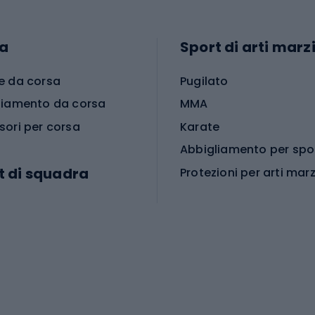
a
Sport di arti marzi
e da corsa
Pugilato
liamento da corsa
MMA
sori per corsa
Karate
t di squadra
Protezioni per arti marz
Accessori per arti marz
e da calcio
i da calcio
Palestra e fitness
e da pallamano
da calcio
Attrezzature per fitnes
liamento da calcio