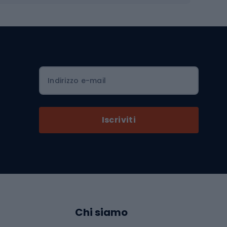
Luci per biciclette
mo
Sedili per cicli
Serrature per biciclette
Scarpe da ciclismo con plateau
Zaini da ciclismo
Indirizzo e-mail
Componenti per biciclette
Selle per biciclette
Iscriviti
Pedali da bicicletta
Ruote di bicicletta
Arrampicata
Abbigliamento da arrampicata
Chi siamo
Scarpe da arrampicata