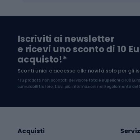
Biciclette da MTB
Sci
Biciclette da strada
Biciclette da trekking
Pantal
Iscriviti ai newsletter
Biciclette da ghiaia
Scarpo
e ricevi uno sconto di 10 Eu
Biciclette per bambini
Occhia
acquisto!*
Sci di
Sport acquatici
Sconti unici e accesso alle novità solo per gli isc
Sci pe
*su prodotti non scontati del valore totale superiore a 100 Eur
Costumi da bagno
Caschi
cumulabili tra loro, trovi più informazioni nel
Regolamento del S
Kayak
Abbig
Gommoni
Cam
Tavole SUP
Mute in neoprene
Acces
Acquisti
Serviz
Cucin