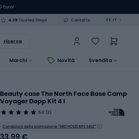
0 Euro!
>
4.39
Trusted Shops
Contatto
IT
ricerca
Marchi
Novità
Svendita
Beauty case The North Face Base Camp
Voyager Dopp Kit 4 l
5.0
(2)
Condizioni della promozione "MID HOLIDAYS SALE"
33,99 €