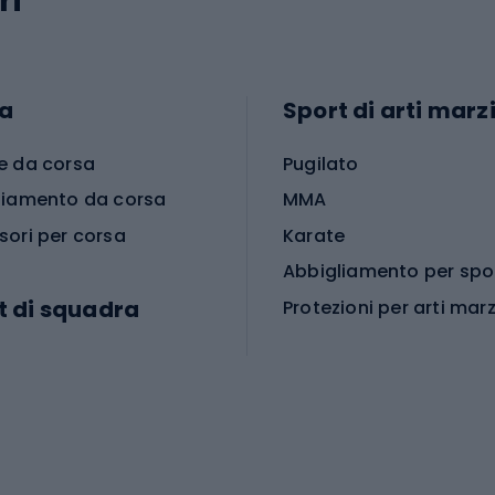
ri
a
Sport di arti marzi
e da corsa
Pugilato
liamento da corsa
MMA
sori per corsa
Karate
t di squadra
Protezioni per arti marz
Accessori per arti marz
e da calcio
i da calcio
Palestra e fitness
e da pallamano
da calcio
Attrezzature per fitnes