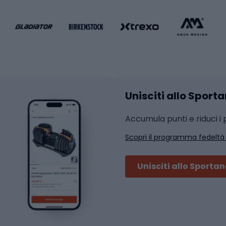
liamento da calcio
liamento da basket
Yoga
Abbigliamento fitness
hi da ciclismo
Calzature fitness
Accessori per l'allena
 integrali
Unisciti allo Sport
i da strada
Sport con le racc
i MTB
Accumula punti e riduci i p
Squash
Scopri il programma fedeltà
ouring
Badminton
Ping pong
Unisciti allo Sporta
 sci alpinismo
Tennis
ni da sci alpinismo
Padel
cini da sci alpinismo
Abbigliamento da tenn
liamento da skitouring