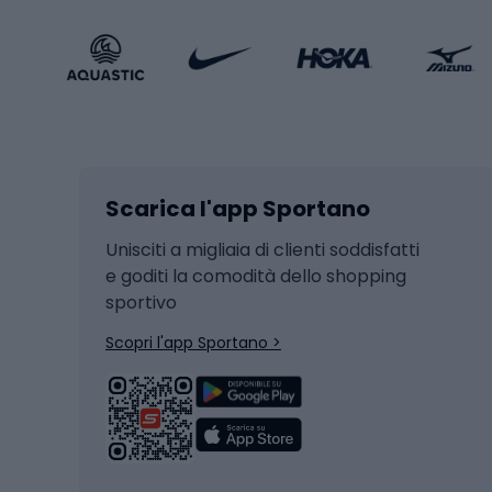
Calzature sportive
Abbig
Accessori Sportstyle
Abbig
Sport invernali
Casc
Sci
Caschi
Scarica l'app Sportano
Sci di fondo
Casch
Hockey
Casch
Unisciti a migliaia di clienti soddisfatti
e goditi la comodità dello shopping
Snowboard
sportivo
Skit
Skitouring
Scopri l'app Sportano >
Pattini da ghiaccio
Sci da
Scarpo
Biciclette
Baston
Biciclette elettriche
Abbig