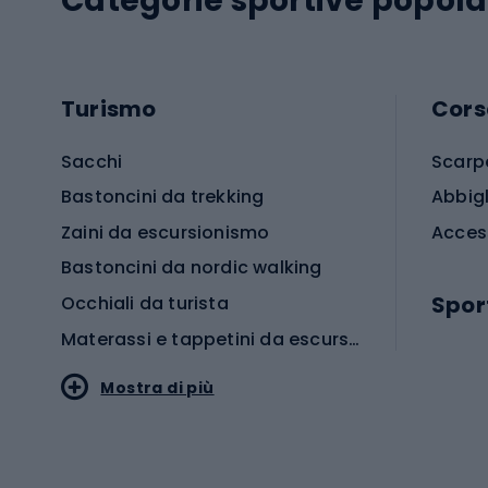
Categorie sportive popola
Turismo
Cors
Sacchi
Scarp
Bastoncini da trekking
Abbig
Zaini da escursionismo
Acces
Bastoncini da nordic walking
Spor
Occhiali da turista
Materassi e tappetini da escursionismo
Scarp
Mostra di più
Pallon
Stile sportivo
Scarp
Abbigliamento sportivo
Porte 