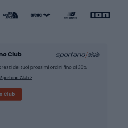
Attrezzature per l'allenamento della forza
Protezioni per pattinaggio
Caschi da pattinaggio
Pesca
mento
Pesca alla carpa
ano Club
Pesca al siluro
hette
Pesca a spinning
rezzi dei tuoi prossimi ordini fino al 30%
Pesca con galleggiante
 Sportano Club >
Pesca al feeder di fondo
no Club
Accessori per biciclette
Occhiali da ciclismo
is
Borse da ciclismo