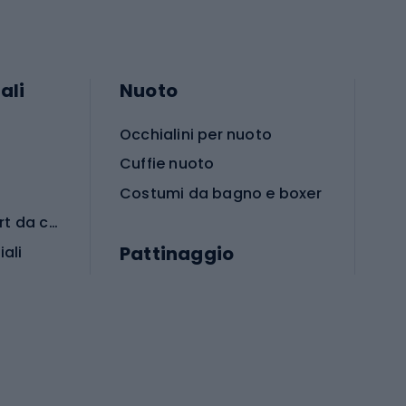
ali
Nuoto
Occhialini per nuoto
Cuffie nuoto
Costumi da bagno e boxer
Abbigliamento per sport da combattimento
Pattinaggio
iali
iali
Monopattini
Pattini a rotelle
Pattini in linea
s cardio
Skateboard