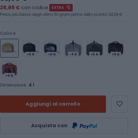
28,89 €
con codice
EXTRA
Prezzo più basso degli ultimi 30 giorni prima dello sconto:
32,29 €
Colore
+6 €
+6 €
-4 €
+5 €
+9 €
+9 €
Dimensione
4 l
Aggiungi al carrello
Quantità
Acquista con