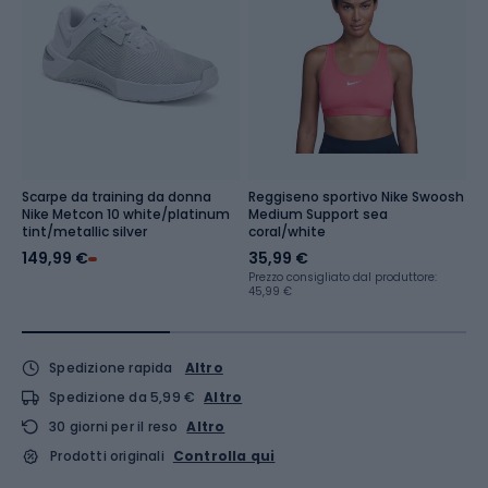
Scarpe da training da donna
Reggiseno sportivo Nike Swoosh
S
Nike Metcon 10 white/platinum
Medium Support sea
H
tint/metallic silver
coral/white
b
149,99 €
35,99 €
3
Prezzo consigliato dal produttore:
Pr
45,99 €
47
Spedizione rapida
Altro
Spedizione da 5,99 €
Altro
30 giorni per il reso
Altro
Prodotti originali
Controlla qui