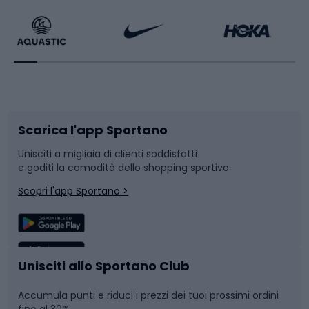
Bikepacking
Sport con le racchette
Corsa orientamento
Scarpe da ciclismo
Scarica l'app Sportano
Bushcraft
Slitte e slittini
Unisciti a migliaia di clienti soddisfatti
e goditi la comodità dello shopping sportivo
Corsa
Snowboard
Scopri l'app Sportano >
Sport di squadra
Camminata nordica
Caschi da ciclismo
Nuoto
Unisciti allo Sportano Club
Accumula punti e riduci i prezzi dei tuoi prossimi ordini
Skitouring
Pattinaggio