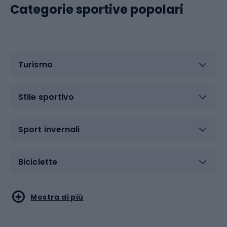
Categorie sportive popolari
Turismo
Stile sportivo
Sport invernali
Biciclette
Sport acquatici
Sport di arti marziali
Mostra di più
Calzature da escursionismo
Palestra e fitness