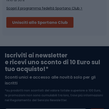
fino al 30%
Scopri il programma fedeltà Sportano Club >
Sci
Pesca
Unisciti allo Sportano Club
Campeggio
Accessori per biciclette
Abbigliamento da escursionismo
Componenti per biciclette
Iscriviti ai newsletter
e ricevi uno sconto di 10 Euro sul
Arrampicata
tuo acquisto!*
Sconti unici e accesso alle novità solo per gli
Medicina dello sport
iscritti
*su prodotti non scontati del valore totale superiore a 100 Euro,
Abbigliamento ciclistico
le promozioni non sono cumulabili tra loro, trovi più informazioni
nel
Regolamento del Servizio Newsletter.