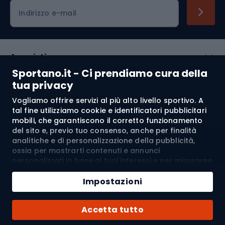
Indirizzo e-mail
Acquisti
Sportano.it - Ci prendiamo cura della
Servizio clienti
tua privacy
Vogliamo offrire servizi al più alto livello sportivo. A
Regolamento
tal fine utilizziamo cookie e identificatori pubblicitari
mobili, che garantiscono il corretto funzionamento
Chi siamo
del sito e, previo tuo consenso, anche per finalità
analitiche e di personalizzazione della pubblicità,
ossia per mostrarti contenuti e annunci
personalizzati in base ai tuoi interessi e per misurarne
Spedizione a:
IT
l’efficacia. I cookie e gli identificatori pubblicitari
Aggiungi al carrello
mobili possono essere utilizzati sia per attività
Impostazioni
pubblicitarie personalizzate sia non personalizzate, a
Quantità
seconda dei consensi da te espressi. Se clicchi su
© 2026 Sportano
Acquista con
Accetta tutto
“Accetta tutto”, acconsenti al trattamento dei tuoi
dati personali da parte di SPORTANO.COM Sp. z o.o. e