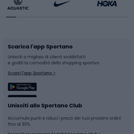
Bikepacking
Sport con le racchette
Corsa orientamento
Scarpe da ciclismo
Scarica l'app Sportano
Bushcraft
Slitte e slittini
Unisciti a migliaia di clienti soddisfatti
e goditi la comodità dello shopping sportivo
Corsa
Snowboard
Scopri l'app Sportano >
Sport di squadra
Camminata nordica
Caschi da ciclismo
Nuoto
Unisciti allo Sportano Club
Accumula punti e riduci i prezzi dei tuoi prossimi ordini
Skitouring
Pattinaggio
fino al 30%