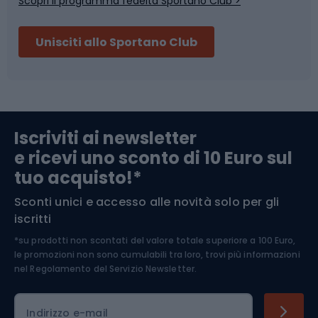
Scopri il programma fedeltà Sportano Club >
Sci
Pesca
Unisciti allo Sportano Club
Campeggio
Accessori per biciclette
Abbigliamento da escursionismo
Componenti per biciclette
Iscriviti ai newsletter
e ricevi uno sconto di 10 Euro sul
Arrampicata
tuo acquisto!*
Sconti unici e accesso alle novità solo per gli
Medicina dello sport
iscritti
*su prodotti non scontati del valore totale superiore a 100 Euro,
Abbigliamento ciclistico
le promozioni non sono cumulabili tra loro, trovi più informazioni
nel
Regolamento del Servizio Newsletter.
Indirizzo e-mail