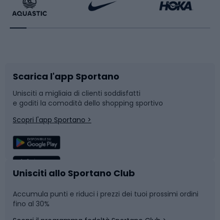
Bikepacking
Sport con le racchette
Corsa orientamento
Scarpe da ciclismo
Scarica l'app Sportano
Bushcraft
Slitte e slittini
Unisciti a migliaia di clienti soddisfatti
e goditi la comodità dello shopping sportivo
Corsa
Snowboard
Scopri l'app Sportano >
Sport di squadra
Camminata nordica
Caschi da ciclismo
Nuoto
Unisciti allo Sportano Club
Accumula punti e riduci i prezzi dei tuoi prossimi ordini
Skitouring
Pattinaggio
fino al 30%