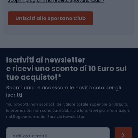
Scopri il programma fedeltà Sportano Club >
Sci
Pesca
Unisciti allo Sportano Club
Campeggio
Accessori per biciclette
Abbigliamento da escursionismo
Componenti per biciclette
Iscriviti ai newsletter
e ricevi uno sconto di 10 Euro sul
Arrampicata
tuo acquisto!*
Sconti unici e accesso alle novità solo per gli
Medicina dello sport
iscritti
*su prodotti non scontati del valore totale superiore a 100 Euro,
Abbigliamento ciclistico
le promozioni non sono cumulabili tra loro, trovi più informazioni
nel
Regolamento del Servizio Newsletter.
Indirizzo e-mail