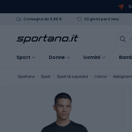
S
Consegna da 5,99 €
30 giorni per il reso
Sport
Donne
Uomini
Bamb
Sportano
Sport
Sport di squadra
Calcio
Abbigliam