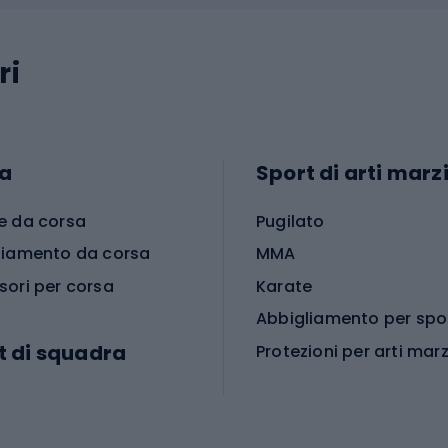
ri
a
Sport di arti marzi
e da corsa
Pugilato
liamento da corsa
MMA
sori per corsa
Karate
t di squadra
Protezioni per arti marz
Accessori per arti marz
e da calcio
i da calcio