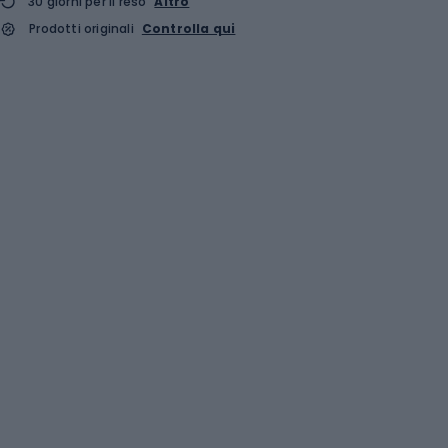
30 giorni per il reso
Altro
Prodotti originali
Controlla qui