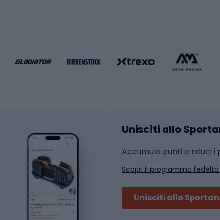
Palestra e fitness
e da pallamano
da calcio
Attrezzature per fitnes
liamento da calcio
liamento da basket
Yoga
Abbigliamento fitness
hi da ciclismo
Calzature fitness
Accessori per l'allena
 integrali
Unisciti allo Sport
i da strada
Sport con le racc
i MTB
Accumula punti e riduci i p
Squash
Scopri il programma fedeltà
ouring
Badminton
Ping pong
Unisciti allo Sporta
 sci alpinismo
Tennis
ni da sci alpinismo