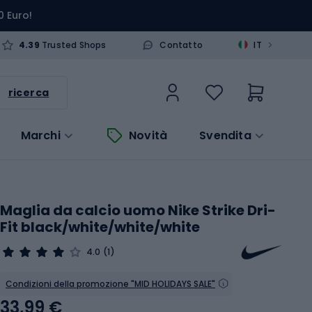
0 Euro!
>
4.39
Trusted Shops
Contatto
IT
ricerca
Marchi
Novità
Svendita
Maglia da calcio uomo Nike Strike Dri-
Fit black/white/white/white
4.0
(1)
Condizioni della promozione "MID HOLIDAYS SALE"
33,99 €