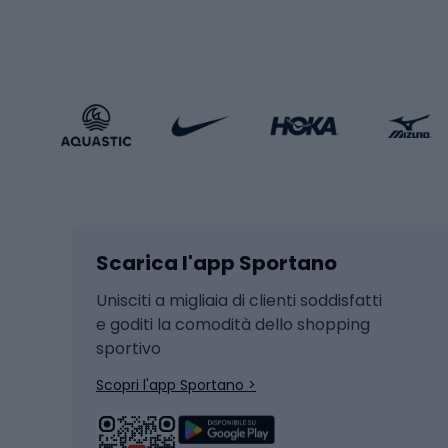
Stile sportivo
Scarp
Abbigliamento sportivo
Porte 
Calzature sportive
Abbig
Accessori Sportstyle
Abbig
Sport invernali
Casc
Sci
Caschi
Scarica l'app Sportano
Sci di fondo
Casch
Hockey
Casch
Unisciti a migliaia di clienti soddisfatti
e goditi la comodità dello shopping
Snowboard
sportivo
Skit
Skitouring
Scopri l'app Sportano >
Pattini da ghiaccio
Sci da
Scarpo