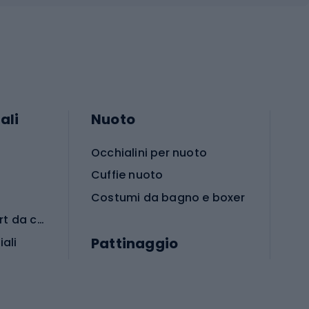
ali
Nuoto
Occhialini per nuoto
Cuffie nuoto
Costumi da bagno e boxer
Abbigliamento per sport da combattimento
Pattinaggio
iali
iali
Monopattini
Pattini a rotelle