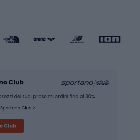
Pattini in linea
s cardio
Skateboard
Attrezzature per l'allenamento della forza
Protezioni per pattinaggio
Caschi da pattinaggio
Pesca
mento
Pesca alla carpa
ano Club
Pesca al siluro
hette
Pesca a spinning
rezzi dei tuoi prossimi ordini fino al 30%
Pesca con galleggiante
 Sportano Club >
Pesca al feeder di fondo
no Club
Accessori per biciclette