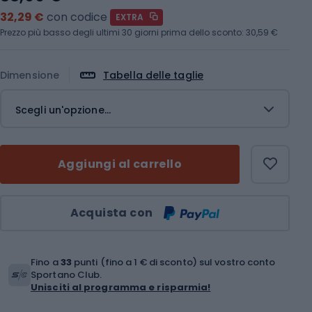
32,29 €
con codice
EXTRA
Prezzo più basso degli ultimi 30 giorni prima dello sconto:
30,59 €
Dimensione
Tabella delle taglie
Scegli un'opzione...
Aggiungi al carrello
Quantità
Acquista con
Fino a
33
punti (fino a 1 € di sconto) sul vostro conto
Sportano Club.
Unisciti al programma e risparmia!