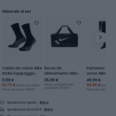
Abbinalo al set
Calzini da calcio Nike
Borsa da
Pantaloni da ca
Strike Equipaggio
allenamento Nike
uomo Nike Strik
nero/bianco
Brasilia 9.5 95 l
black/black/an
11,99 €
35,99 €
49,99 €
black/black/white
10,79 €
39,99 €
Prezzo consigliato dal
prezzo con codice
prezzo con
produttore: 47,99 €
Prezzo più basso:
11,99 €
Prezzo più basso:
42,
Spedizione rapida
Altro
Spedizione da 5,99 €
Altro