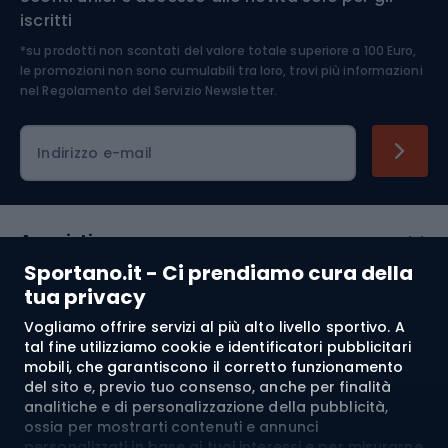
iscritti
*su prodotti non scontati del valore totale superiore a 100 Euro,
Abbigliamento ciclistico
le promozioni non sono cumulabili tra loro, trovi più informazioni
nel
Regolamento del Servizio Newsletter.
Indirizzo e-mail
Acquisti
Sportano.it - Ci prendiamo cura della
Servizio clienti
tua privacy
Vogliamo offrire servizi al più alto livello sportivo. A
Regolamento
tal fine utilizziamo cookie e identificatori pubblicitari
mobili, che garantiscono il corretto funzionamento
Chi siamo
del sito e, previo tuo consenso, anche per finalità
analitiche e di personalizzazione della pubblicità,
ossia per mostrarti contenuti e annunci
personalizzati in base ai tuoi interessi e per misurarne