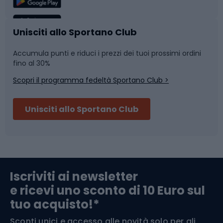
Caschi da ciclismo
Nuoto
Unisciti allo Sportano Club
Accumula punti e riduci i prezzi dei tuoi prossimi ordini
Skitouring
Pattinaggio
fino al 30%
Scopri il programma fedeltà Sportano Club >
Sci
Pesca
Unisciti allo Sportano Club
Campeggio
Accessori per biciclette
Abbigliamento da escursionismo
Componenti per biciclette
Iscriviti ai newsletter
e ricevi uno sconto di 10 Euro sul
Arrampicata
tuo acquisto!*
Sconti unici e accesso alle novità solo per gli
Medicina dello sport