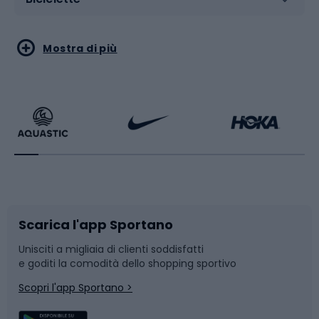
Sport acquatici
Sport di arti marziali
Mostra di più
Calzature da escursionismo
Palestra e fitness
Bikepacking
Sport con le racchette
Corsa orientamento
Scarpe da ciclismo
Scarica l'app Sportano
Bushcraft
Slitte e slittini
Unisciti a migliaia di clienti soddisfatti
e goditi la comodità dello shopping sportivo
Corsa
Snowboard
Scopri l'app Sportano >
Sport di squadra
Camminata nordica