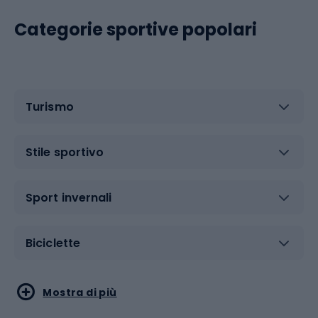
Categorie sportive popolari
Turismo
Stile sportivo
Sport invernali
Biciclette
Sport acquatici
Sport di arti marziali
Mostra di più