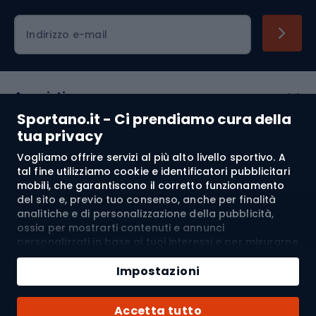
Indirizzo e-mail
Acquisti
Sportano.it - Ci prendiamo cura della
Servizio clienti
tua privacy
Vogliamo offrire servizi al più alto livello sportivo. A
Regolamento
tal fine utilizziamo cookie e identificatori pubblicitari
mobili, che garantiscono il corretto funzionamento
Chi siamo
del sito e, previo tuo consenso, anche per finalità
analitiche e di personalizzazione della pubblicità,
ossia per mostrarti contenuti e annunci
personalizzati in base ai tuoi interessi e per misurarne
Spedizione a:
IT
l’efficacia. I cookie e gli identificatori pubblicitari
Aggiungi al carrello
mobili possono essere utilizzati sia per attività
Impostazioni
pubblicitarie personalizzate sia non personalizzate, a
Quantità
seconda dei consensi da te espressi. Se clicchi su
© 2026 Sportano
Acquista con
Accetta tutto
“Accetta tutto”, acconsenti al trattamento dei tuoi