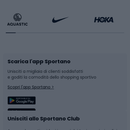
Calzature da escursionismo
Palestra e fitness
Bikepacking
Sport con le racchette
Corsa orientamento
Scarpe da ciclismo
Scarica l'app Sportano
Bushcraft
Slitte e slittini
Unisciti a migliaia di clienti soddisfatti
e goditi la comodità dello shopping sportivo
Corsa
Snowboard
Scopri l'app Sportano >
Sport di squadra
Camminata nordica
Caschi da ciclismo
Nuoto
Unisciti allo Sportano Club