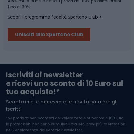
Accumula punti e riduci i prezzi dei tuoi prossimi ordini
Skitouring
Pattinaggio
fino al 30%
Scopri il programma fedeltà Sportano Club >
Sci
Pesca
Unisciti allo Sportano Club
Campeggio
Accessori per biciclette
Abbigliamento da escursionismo
Componenti per biciclette
Iscriviti ai newsletter
e ricevi uno sconto di 10 Euro sul
Arrampicata
tuo acquisto!*
Sconti unici e accesso alle novità solo per gli
Medicina dello sport
iscritti
*su prodotti non scontati del valore totale superiore a 100 Euro,
Abbigliamento ciclistico
le promozioni non sono cumulabili tra loro, trovi più informazioni
nel
Regolamento del Servizio Newsletter.