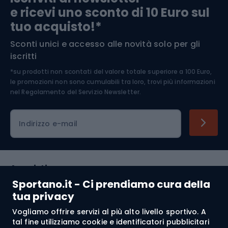
e ricevi uno sconto di 10 Euro sul
Arrampicata
tuo acquisto!*
Sconti unici e accesso alle novità solo per gli
Medicina dello sport
iscritti
*su prodotti non scontati del valore totale superiore a 100 Euro,
Abbigliamento ciclistico
le promozioni non sono cumulabili tra loro, trovi più informazioni
nel
Regolamento del Servizio Newsletter.
Indirizzo e-mail
Acquisti
Sportano.it - Ci prendiamo cura della
Servizio clienti
tua privacy
Vogliamo offrire servizi al più alto livello sportivo. A
Regolamento
tal fine utilizziamo cookie e identificatori pubblicitari