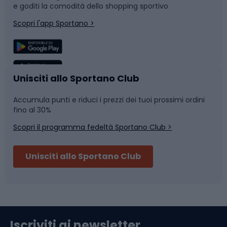
e goditi la comodità dello shopping sportivo
Corsa
Snowboard
Scopri l'app Sportano >
Sport di squadra
Camminata nordica
Caschi da ciclismo
Nuoto
Unisciti allo Sportano Club
Accumula punti e riduci i prezzi dei tuoi prossimi ordini
Skitouring
Pattinaggio
fino al 30%
Scopri il programma fedeltà Sportano Club >
Sci
Pesca
Unisciti allo Sportano Club
Campeggio
Accessori per biciclette
Abbigliamento da escursionismo
Componenti per biciclette
Iscriviti ai newsletter