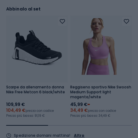
Abbinalo al set
Scarpe da allenamento donna
Reggiseno sportivo Nike Swoosh
M
Nike Free Metcon 6 black/white
Medium Support light
a
magenta/white
D
109,99 €
45,99 €
3
104,49 €
34,49 €
Pr
prezzo con codice
prezzo con codice
39
Prezzo più basso:
91,19 €
Prezzo più basso:
34,49 €
Spedizione domani mattina!
Altro