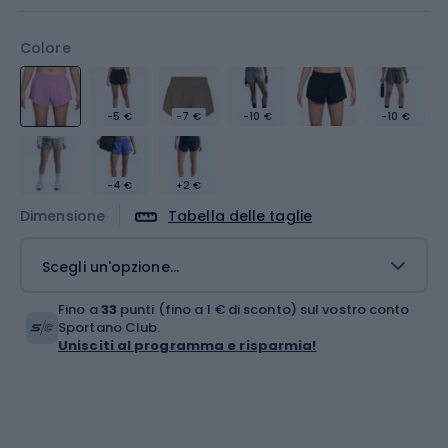
Colore
-5 €
-7 €
-10 €
-10 €
-4 €
+2 €
Dimensione
Tabella delle taglie
Scegli un'opzione...
Fino a
33
punti (fino a 1 € di sconto) sul vostro conto
Sportano Club.
Unisciti al programma e risparmia!