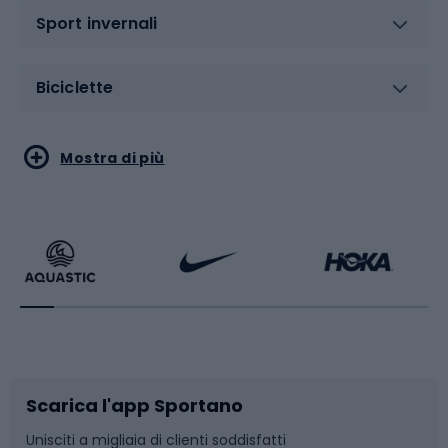
Sport invernali
Biciclette
Sport acquatici
Sport di arti marziali
Mostra di più
Calzature da escursionismo
Palestra e fitness
Bikepacking
Sport con le racchette
Corsa orientamento
Scarpe da ciclismo
Scarica l'app Sportano
Bushcraft
Slitte e slittini
Unisciti a migliaia di clienti soddisfatti