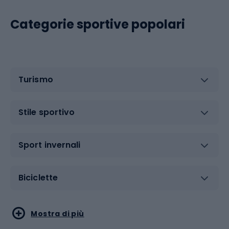
Categorie sportive popolari
Turismo
Stile sportivo
Sport invernali
Biciclette
Sport acquatici
Sport di arti marziali
Mostra di più