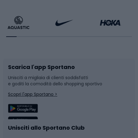
Calzature da escursionismo
Palestra e fitness
Bikepacking
Sport con le racchette
Corsa orientamento
Scarpe da ciclismo
Scarica l'app Sportano
Bushcraft
Slitte e slittini
Unisciti a migliaia di clienti soddisfatti
e goditi la comodità dello shopping sportivo
Corsa
Snowboard
Scopri l'app Sportano >
Sport di squadra
Camminata nordica
Caschi da ciclismo
Nuoto
Unisciti allo Sportano Club