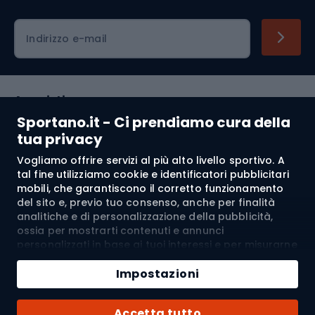
Indirizzo e-mail
Acquisti
Sportano.it - Ci prendiamo cura della
Servizio clienti
tua privacy
Vogliamo offrire servizi al più alto livello sportivo. A
Regolamento
tal fine utilizziamo cookie e identificatori pubblicitari
mobili, che garantiscono il corretto funzionamento
Chi siamo
del sito e, previo tuo consenso, anche per finalità
analitiche e di personalizzazione della pubblicità,
ossia per mostrarti contenuti e annunci
personalizzati in base ai tuoi interessi e per misurarne
Spedizione a:
IT
l’efficacia. I cookie e gli identificatori pubblicitari
Aggiungi al carrello
mobili possono essere utilizzati sia per attività
Impostazioni
pubblicitarie personalizzate sia non personalizzate, a
Quantità
seconda dei consensi da te espressi. Se clicchi su
© 2026 Sportano
Acquista con
Accetta tutto