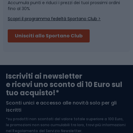
Accumula punti e riduci i prezzi dei tuoi prossimi ordini
Skitouring
Pattinaggio
fino al 30%
Scopri il programma fedeltà Sportano Club >
Sci
Pesca
Unisciti allo Sportano Club
Campeggio
Accessori per biciclette
Abbigliamento da escursionismo
Componenti per biciclette
Iscriviti ai newsletter
e ricevi uno sconto di 10 Euro sul
Arrampicata
tuo acquisto!*
Sconti unici e accesso alle novità solo per gli
Medicina dello sport
iscritti
*su prodotti non scontati del valore totale superiore a 100 Euro,
Abbigliamento ciclistico
le promozioni non sono cumulabili tra loro, trovi più informazioni
nel
Regolamento del Servizio Newsletter.