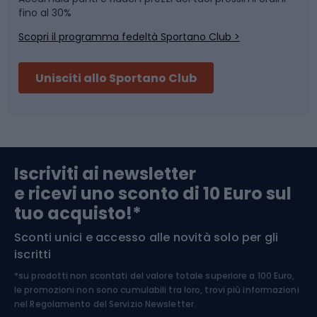
Skitouring
Pattinaggio
fino al 30%
Scopri il programma fedeltà Sportano Club >
Sci
Pesca
Unisciti allo Sportano Club
Campeggio
Accessori per biciclette
Abbigliamento da escursionismo
Componenti per biciclette
Iscriviti ai newsletter
e ricevi uno sconto di 10 Euro sul
Arrampicata
tuo acquisto!*
Sconti unici e accesso alle novità solo per gli
Medicina dello sport
iscritti
*su prodotti non scontati del valore totale superiore a 100 Euro,
Abbigliamento ciclistico
le promozioni non sono cumulabili tra loro, trovi più informazioni
nel
Regolamento del Servizio Newsletter.