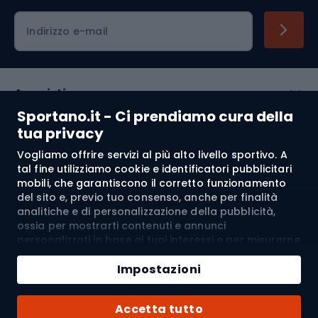
Indirizzo e-mail
Acquisti
Sportano.it - Ci prendiamo cura della
Servizio clienti
tua privacy
Vogliamo offrire servizi al più alto livello sportivo. A
Regolamento
tal fine utilizziamo cookie e identificatori pubblicitari
mobili, che garantiscono il corretto funzionamento
Chi siamo
del sito e, previo tuo consenso, anche per finalità
analitiche e di personalizzazione della pubblicità,
ossia per mostrarti contenuti e annunci
personalizzati in base ai tuoi interessi e per misurarne
Spedizione a:
IT
l’efficacia. I cookie e gli identificatori pubblicitari
Aggiungi al carrello
mobili possono essere utilizzati sia per attività
Impostazioni
pubblicitarie personalizzate sia non personalizzate, a
Quantità
seconda dei consensi da te espressi. Se clicchi su
© 2026 Sportano
Acquista con
Accetta tutto
“Accetta tutto”, acconsenti al trattamento dei tuoi