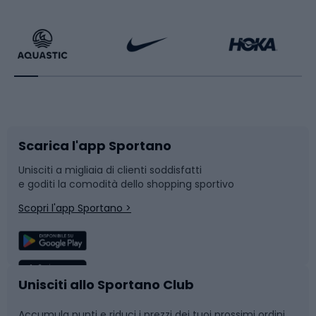
Calzature da escursionismo
Palestra e fitness
Bikepacking
Sport con le racchette
Corsa orientamento
Scarpe da ciclismo
Scarica l'app Sportano
Bushcraft
Slitte e slittini
Unisciti a migliaia di clienti soddisfatti
e goditi la comodità dello shopping sportivo
Corsa
Snowboard
Scopri l'app Sportano >
Sport di squadra
Camminata nordica
Caschi da ciclismo
Nuoto
Unisciti allo Sportano Club
Accumula punti e riduci i prezzi dei tuoi prossimi ordini