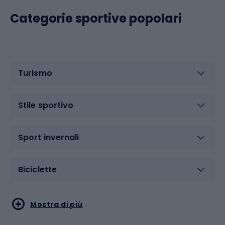
Categorie sportive popolari
Turismo
Stile sportivo
Sport invernali
Biciclette
Sport acquatici
Sport di arti marziali
Mostra di più