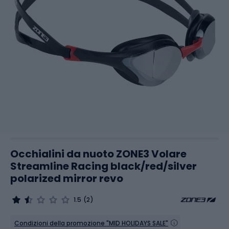
Occhialini da nuoto ZONE3 Volare
Streamline Racing black/red/silver
polarized mirror revo
1.5
(2)
Condizioni della promozione "MID HOLIDAYS SALE"