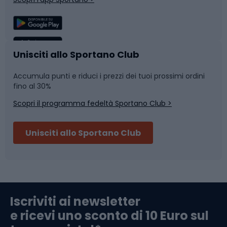
Sport di squadra
Camminata nordica
Caschi da ciclismo
Nuoto
Unisciti allo Sportano Club
Accumula punti e riduci i prezzi dei tuoi prossimi ordini
Skitouring
Pattinaggio
fino al 30%
Scopri il programma fedeltà Sportano Club >
Sci
Pesca
Unisciti allo Sportano Club
Campeggio
Accessori per biciclette
Abbigliamento da escursionismo
Componenti per biciclette
Iscriviti ai newsletter
e ricevi uno sconto di 10 Euro sul
Arrampicata