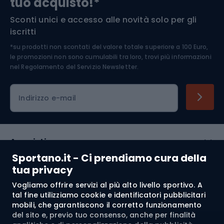
tuo acquisto!*
Sconti unici e accesso alle novità solo per gli
Medicina dello sport
iscritti
*su prodotti non scontati del valore totale superiore a 100 Euro,
Abbigliamento ciclistico
le promozioni non sono cumulabili tra loro, trovi più informazioni
nel
Regolamento del Servizio Newsletter.
Indirizzo e-mail
Acquisti
Sportano.it - Ci prendiamo cura della
Servizio clienti
tua privacy
Vogliamo offrire servizi al più alto livello sportivo. A
Regolamento
tal fine utilizziamo cookie e identificatori pubblicitari
mobili, che garantiscono il corretto funzionamento
Chi siamo
del sito e, previo tuo consenso, anche per finalità