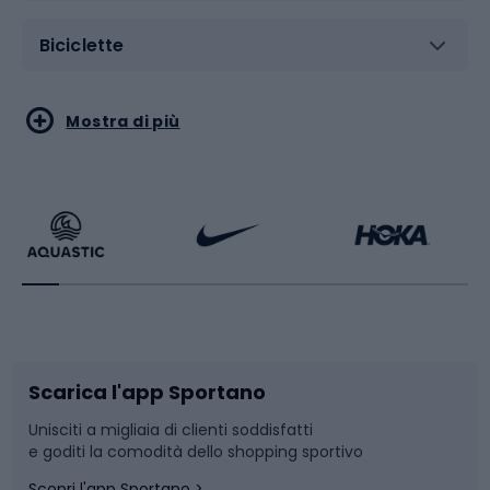
Biciclette
Sport acquatici
Sport di arti marziali
Mostra di più
Calzature da escursionismo
Palestra e fitness
Bikepacking
Sport con le racchette
Corsa orientamento
Scarpe da ciclismo
Scarica l'app Sportano
Bushcraft
Slitte e slittini
Unisciti a migliaia di clienti soddisfatti
e goditi la comodità dello shopping sportivo
Corsa
Snowboard
Scopri l'app Sportano >