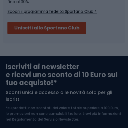
Skitouring
Pattinaggio
fino al 30%
Scopri il programma fedeltà Sportano Club >
Sci
Pesca
Unisciti allo Sportano Club
Campeggio
Accessori per biciclette
Abbigliamento da escursionismo
Componenti per biciclette
Iscriviti ai newsletter
e ricevi uno sconto di 10 Euro sul
Arrampicata
tuo acquisto!*
Sconti unici e accesso alle novità solo per gli
Medicina dello sport
iscritti
*su prodotti non scontati del valore totale superiore a 100 Euro,
Abbigliamento ciclistico
le promozioni non sono cumulabili tra loro, trovi più informazioni
nel
Regolamento del Servizio Newsletter.