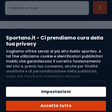
Indirizzo e-mail
Acquisti
Sportano.it - Ci prendiamo cura della
Servizio clienti
tua privacy
Vogliamo offrire servizi al più alto livello sportivo. A
Regolamento
tal fine utilizziamo cookie e identificatori pubblicitari
mobili, che garantiscono il corretto funzionamento
Chi siamo
del sito e, previo tuo consenso, anche per finalità
analitiche e di personalizzazione della pubblicità,
ossia per mostrarti contenuti e annunci
personalizzati in base ai tuoi interessi e per misurarne
Spedizione a:
IT
l’efficacia. I cookie e gli identificatori pubblicitari
Aggiungi al carrello
mobili possono essere utilizzati sia per attività
Impostazioni
pubblicitarie personalizzate sia non personalizzate, a
Quantità
seconda dei consensi da te espressi. Se clicchi su
© 2026 Sportano
Acquista con
Accetta tutto
“Accetta tutto”, acconsenti al trattamento dei tuoi
dati personali da parte di SPORTANO.COM Sp. z o.o. e