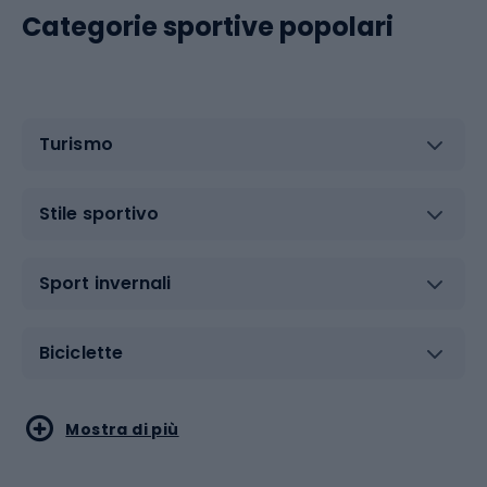
Categorie sportive popolari
Turismo
Stile sportivo
Sport invernali
Biciclette
Sport acquatici
Sport di arti marziali
Mostra di più