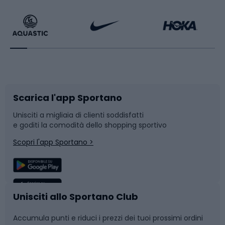
Calzature da escursionismo
Palestra e fitness
Bikepacking
Sport con le racchette
Corsa orientamento
Scarpe da ciclismo
Scarica l'app Sportano
Bushcraft
Slitte e slittini
Unisciti a migliaia di clienti soddisfatti
e goditi la comodità dello shopping sportivo
Corsa
Snowboard
Scopri l'app Sportano >
Sport di squadra
Camminata nordica
Caschi da ciclismo
Nuoto
Unisciti allo Sportano Club
Accumula punti e riduci i prezzi dei tuoi prossimi ordini