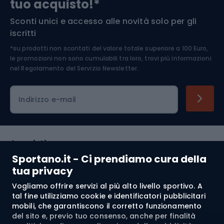
tuo acquisto!*
Sconti unici e accesso alle novità solo per gli
Medicina dello sport
iscritti
*su prodotti non scontati del valore totale superiore a 100 Euro,
Abbigliamento ciclistico
le promozioni non sono cumulabili tra loro, trovi più informazioni
nel
Regolamento del Servizio Newsletter.
Indirizzo e-mail
Acquisti
Sportano.it - Ci prendiamo cura della
Servizio clienti
tua privacy
Vogliamo offrire servizi al più alto livello sportivo. A
Regolamento
tal fine utilizziamo cookie e identificatori pubblicitari
mobili, che garantiscono il corretto funzionamento
Chi siamo
del sito e, previo tuo consenso, anche per finalità