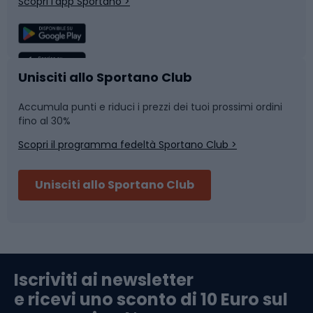
Scopri l'app Sportano >
Sport di squadra
Camminata nordica
Caschi da ciclismo
Nuoto
Unisciti allo Sportano Club
Accumula punti e riduci i prezzi dei tuoi prossimi ordini
Skitouring
Pattinaggio
fino al 30%
Scopri il programma fedeltà Sportano Club >
Sci
Pesca
Unisciti allo Sportano Club
Campeggio
Accessori per biciclette
Abbigliamento da escursionismo
Componenti per biciclette
Iscriviti ai newsletter
e ricevi uno sconto di 10 Euro sul
Arrampicata