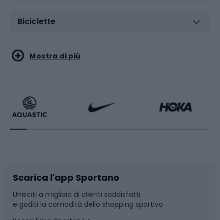
Biciclette
Sport acquatici
Sport di arti marziali
Mostra di più
Calzature da escursionismo
Palestra e fitness
Bikepacking
Sport con le racchette
Corsa orientamento
Scarpe da ciclismo
Scarica l'app Sportano
Bushcraft
Slitte e slittini
Unisciti a migliaia di clienti soddisfatti
e goditi la comodità dello shopping sportivo
Corsa
Snowboard