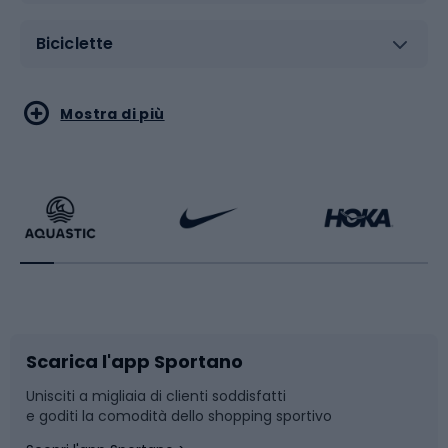
Biciclette
Sport acquatici
Sport di arti marziali
Mostra di più
Calzature da escursionismo
Palestra e fitness
Bikepacking
Sport con le racchette
Corsa orientamento
Scarpe da ciclismo
Scarica l'app Sportano
Bushcraft
Slitte e slittini
Unisciti a migliaia di clienti soddisfatti
e goditi la comodità dello shopping sportivo
Corsa
Snowboard