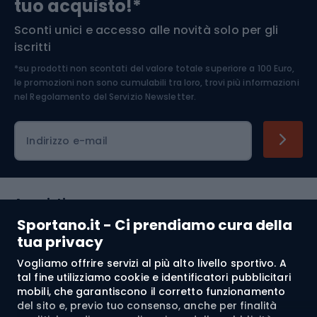
tuo acquisto!*
Sconti unici e accesso alle novità solo per gli
Medicina dello sport
iscritti
*su prodotti non scontati del valore totale superiore a 100 Euro,
Abbigliamento ciclistico
le promozioni non sono cumulabili tra loro, trovi più informazioni
nel
Regolamento del Servizio Newsletter.
Indirizzo e-mail
Acquisti
Sportano.it - Ci prendiamo cura della
Servizio clienti
tua privacy
Vogliamo offrire servizi al più alto livello sportivo. A
Regolamento
tal fine utilizziamo cookie e identificatori pubblicitari
mobili, che garantiscono il corretto funzionamento
Chi siamo
del sito e, previo tuo consenso, anche per finalità