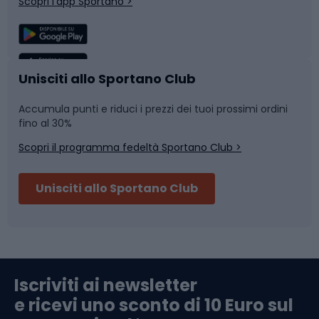
Scopri l'app Sportano >
Sport di squadra
Camminata nordica
Caschi da ciclismo
Nuoto
Unisciti allo Sportano Club
Accumula punti e riduci i prezzi dei tuoi prossimi ordini
Skitouring
Pattinaggio
fino al 30%
Scopri il programma fedeltà Sportano Club >
Sci
Pesca
Unisciti allo Sportano Club
Campeggio
Accessori per biciclette
Abbigliamento da escursionismo
Componenti per biciclette
Iscriviti ai newsletter
e ricevi uno sconto di 10 Euro sul
Arrampicata