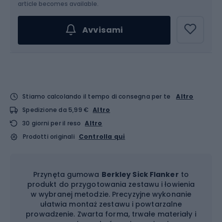
article becomes available.
Avvisami
Stiamo calcolando il tempo di consegna per te
Altro
Spedizione da 5,99 €
Altro
30 giorni per il reso
Altro
Prodotti originali
Controlla qui
Przynęta gumowa
Berkley Sick Flanker
to
produkt do przygotowania zestawu i łowienia
w wybranej metodzie. Precyzyjne wykonanie
ułatwia montaż zestawu i powtarzalne
prowadzenie. Zwarta forma, trwałe materiały i