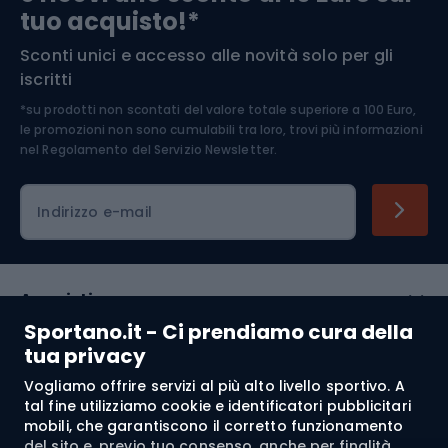
tuo acquisto!*
Sconti unici e accesso alle novità solo per gli
Medicina dello sport
iscritti
*su prodotti non scontati del valore totale superiore a 100 Euro,
Abbigliamento ciclistico
le promozioni non sono cumulabili tra loro, trovi più informazioni
nel
Regolamento del Servizio Newsletter.
Indirizzo e-mail
Acquisti
Sportano.it - Ci prendiamo cura della
Servizio clienti
tua privacy
Vogliamo offrire servizi al più alto livello sportivo. A
Regolamento
tal fine utilizziamo cookie e identificatori pubblicitari
mobili, che garantiscono il corretto funzionamento
Chi siamo
del sito e, previo tuo consenso, anche per finalità