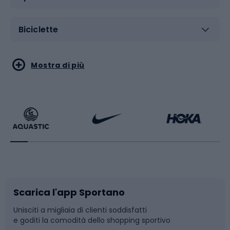
Biciclette
Sport acquatici
Sport di arti marziali
Mostra di più
Calzature da escursionismo
Palestra e fitness
Bikepacking
Sport con le racchette
Corsa orientamento
Scarpe da ciclismo
Scarica l'app Sportano
Bushcraft
Slitte e slittini
Unisciti a migliaia di clienti soddisfatti
e goditi la comodità dello shopping sportivo
Corsa
Snowboard