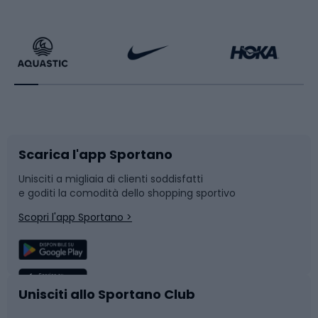
Calzature da escursionismo
Palestra e fitness
Bikepacking
Sport con le racchette
Corsa orientamento
Scarpe da ciclismo
Scarica l'app Sportano
Bushcraft
Slitte e slittini
Unisciti a migliaia di clienti soddisfatti
e goditi la comodità dello shopping sportivo
Corsa
Snowboard
Scopri l'app Sportano >
Sport di squadra
Camminata nordica
Caschi da ciclismo
Nuoto
Unisciti allo Sportano Club