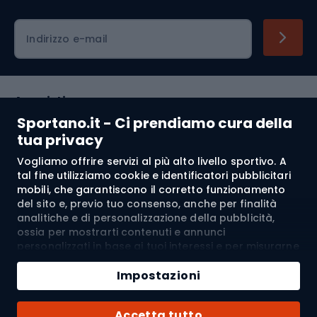
Indirizzo e-mail
Acquisti
Sportano.it - Ci prendiamo cura della
Servizio clienti
tua privacy
Vogliamo offrire servizi al più alto livello sportivo. A
Regolamento
tal fine utilizziamo cookie e identificatori pubblicitari
mobili, che garantiscono il corretto funzionamento
Chi siamo
del sito e, previo tuo consenso, anche per finalità
analitiche e di personalizzazione della pubblicità,
ossia per mostrarti contenuti e annunci
personalizzati in base ai tuoi interessi e per misurarne
Spedizione a:
IT
l’efficacia. I cookie e gli identificatori pubblicitari
Aggiungi al carrello
mobili possono essere utilizzati sia per attività
Impostazioni
pubblicitarie personalizzate sia non personalizzate, a
Quantità
seconda dei consensi da te espressi. Se clicchi su
© 2026 Sportano
Acquista con
Accetta tutto