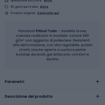
Spedizione da 5,99 €
Altro
30 giorni per il reso
Altro
Prodotti originali
Controlla qui
Pantaloni
Pitbull Tulla
– modello loose,
oversize realizzato in morbido cotone 360
g/m² con aggiunta di poliestere. Resistenti
alla deformazione, con vita regolabile, polsini
stretti, tasche aperte e cuciture piatte
Autolap durevoli, garantiscono comfort e
durata.
Parametri
Descrizione del prodotto