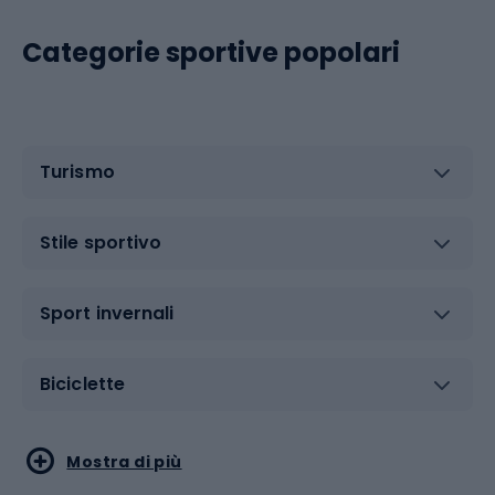
Categorie sportive popolari
Turismo
Stile sportivo
Sport invernali
Biciclette
Sport acquatici
Sport di arti marziali
Mostra di più