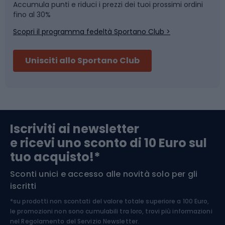
Accumula punti e riduci i prezzi dei tuoi prossimi ordini
Skitouring
Pattinaggio
fino al 30%
Scopri il programma fedeltà Sportano Club >
Sci
Pesca
Unisciti allo Sportano Club
Campeggio
Accessori per biciclette
Abbigliamento da escursionismo
Componenti per biciclette
Iscriviti ai newsletter
e ricevi uno sconto di 10 Euro sul
Arrampicata
tuo acquisto!*
Sconti unici e accesso alle novità solo per gli
Medicina dello sport
iscritti
*su prodotti non scontati del valore totale superiore a 100 Euro,
Abbigliamento ciclistico
le promozioni non sono cumulabili tra loro, trovi più informazioni
nel
Regolamento del Servizio Newsletter.