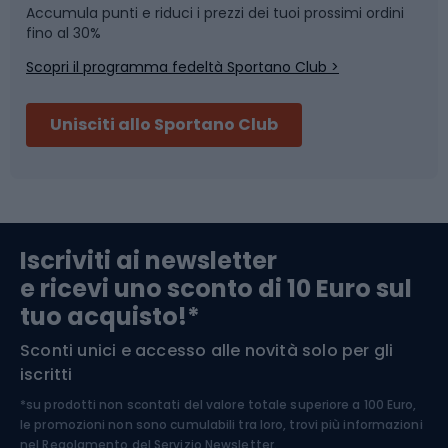
Accumula punti e riduci i prezzi dei tuoi prossimi ordini
Skitouring
Pattinaggio
fino al 30%
Scopri il programma fedeltà Sportano Club >
Sci
Pesca
Unisciti allo Sportano Club
Campeggio
Accessori per biciclette
Abbigliamento da escursionismo
Componenti per biciclette
Iscriviti ai newsletter
e ricevi uno sconto di 10 Euro sul
Arrampicata
tuo acquisto!*
Sconti unici e accesso alle novità solo per gli
Medicina dello sport
iscritti
*su prodotti non scontati del valore totale superiore a 100 Euro,
Abbigliamento ciclistico
le promozioni non sono cumulabili tra loro, trovi più informazioni
nel
Regolamento del Servizio Newsletter.