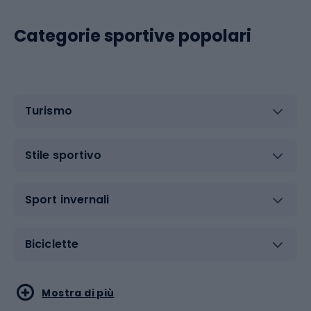
Categorie sportive popolari
Turismo
Stile sportivo
Sport invernali
Biciclette
Sport acquatici
Sport di arti marziali
Mostra di più