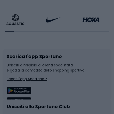
Calzature da escursionismo
Palestra e fitness
Bikepacking
Sport con le racchette
Corsa orientamento
Scarpe da ciclismo
Scarica l'app Sportano
Bushcraft
Slitte e slittini
Unisciti a migliaia di clienti soddisfatti
e goditi la comodità dello shopping sportivo
Corsa
Snowboard
Scopri l'app Sportano >
Sport di squadra
Camminata nordica
Caschi da ciclismo
Nuoto
Unisciti allo Sportano Club