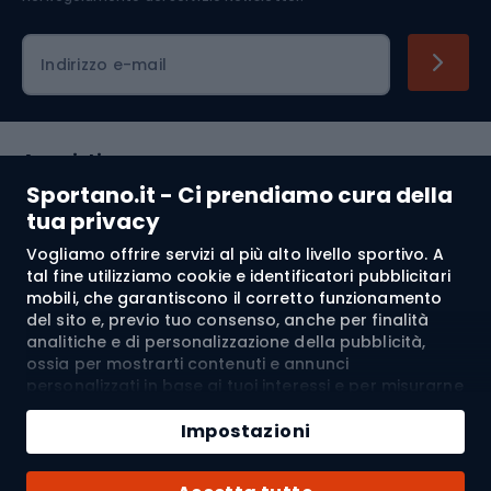
Indirizzo e-mail
Acquisti
Sportano.it - Ci prendiamo cura della
Servizio clienti
tua privacy
Vogliamo offrire servizi al più alto livello sportivo. A
Regolamento
tal fine utilizziamo cookie e identificatori pubblicitari
mobili, che garantiscono il corretto funzionamento
Chi siamo
del sito e, previo tuo consenso, anche per finalità
analitiche e di personalizzazione della pubblicità,
ossia per mostrarti contenuti e annunci
personalizzati in base ai tuoi interessi e per misurarne
Spedizione a:
IT
l’efficacia. I cookie e gli identificatori pubblicitari
Aggiungi al carrello
mobili possono essere utilizzati sia per attività
Impostazioni
pubblicitarie personalizzate sia non personalizzate, a
Quantità
seconda dei consensi da te espressi. Se clicchi su
© 2026 Sportano
Acquista con