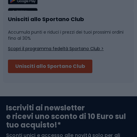
Caschi da ciclismo
Nuoto
Unisciti allo Sportano Club
Accumula punti e riduci i prezzi dei tuoi prossimi ordini
Skitouring
Pattinaggio
fino al 30%
Scopri il programma fedeltà Sportano Club >
Sci
Pesca
Unisciti allo Sportano Club
Campeggio
Accessori per biciclette
Abbigliamento da escursionismo
Componenti per biciclette
Iscriviti ai newsletter
e ricevi uno sconto di 10 Euro sul
Arrampicata
tuo acquisto!*
Sconti unici e accesso alle novità solo per gli
Medicina dello sport