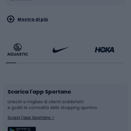
Sport acquatici
Sport di arti marziali
Mostra di più
Calzature da escursionismo
Palestra e fitness
Bikepacking
Sport con le racchette
Corsa orientamento
Scarpe da ciclismo
Scarica l'app Sportano
Bushcraft
Slitte e slittini
Unisciti a migliaia di clienti soddisfatti
e goditi la comodità dello shopping sportivo
Corsa
Snowboard
Scopri l'app Sportano >
Sport di squadra
Camminata nordica