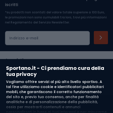
iscritti
*su prodotti non scontati del valore totale superiore a 100 Euro,
Abbigliamento ciclistico
le promozioni non sono cumulabili tra loro, trovi più informazioni
nel
Regolamento del Servizio Newsletter.
Indirizzo e-mail
Acquisti
Sportano.it - Ci prendiamo cura della
Servizio clienti
tua privacy
Vogliamo offrire servizi al più alto livello sportivo. A
Regolamento
tal fine utilizziamo cookie e identificatori pubblicitari
mobili, che garantiscono il corretto funzionamento
Chi siamo
del sito e, previo tuo consenso, anche per finalità
analitiche e di personalizzazione della pubblicità,
ossia per mostrarti contenuti e annunci
personalizzati in base ai tuoi interessi e per misurarne