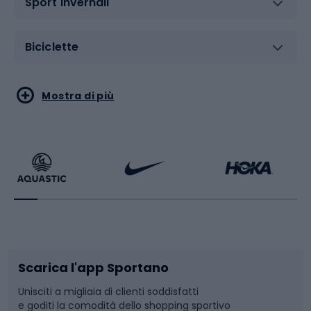
Sport invernali
Biciclette
Sport acquatici
Sport di arti marziali
Mostra di più
Calzature da escursionismo
Palestra e fitness
Bikepacking
Sport con le racchette
Corsa orientamento
Scarpe da ciclismo
Scarica l'app Sportano
Bushcraft
Slitte e slittini
Unisciti a migliaia di clienti soddisfatti
e goditi la comodità dello shopping sportivo