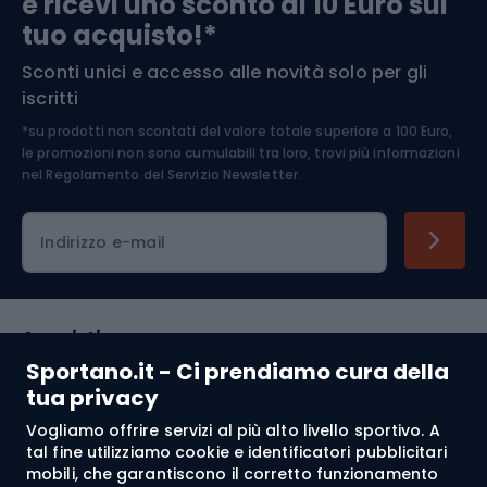
e ricevi uno sconto di 10 Euro sul
Arrampicata
tuo acquisto!*
Sconti unici e accesso alle novità solo per gli
Medicina dello sport
iscritti
*su prodotti non scontati del valore totale superiore a 100 Euro,
Abbigliamento ciclistico
le promozioni non sono cumulabili tra loro, trovi più informazioni
nel
Regolamento del Servizio Newsletter.
Indirizzo e-mail
Acquisti
Sportano.it - Ci prendiamo cura della
Servizio clienti
tua privacy
Vogliamo offrire servizi al più alto livello sportivo. A
Regolamento
tal fine utilizziamo cookie e identificatori pubblicitari
mobili, che garantiscono il corretto funzionamento