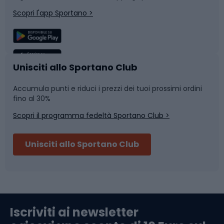
Corsa
Snowboard
Scopri l'app Sportano >
Sport di squadra
Camminata nordica
Caschi da ciclismo
Nuoto
Unisciti allo Sportano Club
Accumula punti e riduci i prezzi dei tuoi prossimi ordini
Skitouring
Pattinaggio
fino al 30%
Scopri il programma fedeltà Sportano Club >
Sci
Pesca
Unisciti allo Sportano Club
Campeggio
Accessori per biciclette
Abbigliamento da escursionismo
Componenti per biciclette
Iscriviti ai newsletter