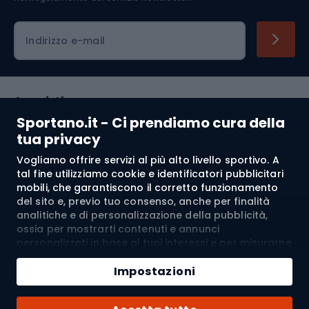
Indirizzo e-mail
Acquisti
Sportano.it - Ci prendiamo cura della
Servizio clienti
tua privacy
Vogliamo offrire servizi al più alto livello sportivo. A
Regolamento
tal fine utilizziamo cookie e identificatori pubblicitari
mobili, che garantiscono il corretto funzionamento
Chi siamo
del sito e, previo tuo consenso, anche per finalità
analitiche e di personalizzazione della pubblicità,
ossia per mostrarti contenuti e annunci
personalizzati in base ai tuoi interessi e per misurarne
Spedizione a:
IT
l’efficacia. I cookie e gli identificatori pubblicitari
Aggiungi al carrello
mobili possono essere utilizzati sia per attività
Impostazioni
pubblicitarie personalizzate sia non personalizzate, a
Quantità
seconda dei consensi da te espressi. Se clicchi su
© 2026 Sportano
Acquista con