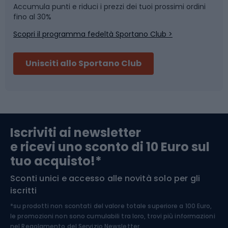
Accumula punti e riduci i prezzi dei tuoi prossimi ordini
Skitouring
Pattinaggio
fino al 30%
Scopri il programma fedeltà Sportano Club >
Sci
Pesca
Unisciti allo Sportano Club
Campeggio
Accessori per biciclette
Abbigliamento da escursionismo
Componenti per biciclette
Iscriviti ai newsletter
e ricevi uno sconto di 10 Euro sul
Arrampicata
tuo acquisto!*
Sconti unici e accesso alle novità solo per gli
Medicina dello sport
iscritti
*su prodotti non scontati del valore totale superiore a 100 Euro,
Abbigliamento ciclistico
le promozioni non sono cumulabili tra loro, trovi più informazioni
nel
Regolamento del Servizio Newsletter.