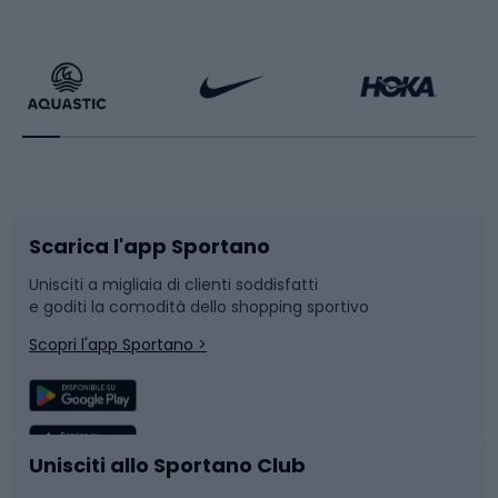
Calzature da escursionismo
Palestra e fitness
Bikepacking
Sport con le racchette
Corsa orientamento
Scarpe da ciclismo
Scarica l'app Sportano
Bushcraft
Slitte e slittini
Unisciti a migliaia di clienti soddisfatti
e goditi la comodità dello shopping sportivo
Corsa
Snowboard
Scopri l'app Sportano >
Sport di squadra
Camminata nordica
Caschi da ciclismo
Nuoto
Unisciti allo Sportano Club