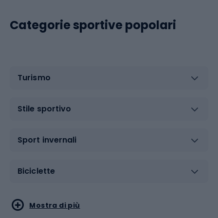
Categorie sportive popolari
Turismo
Stile sportivo
Sport invernali
Biciclette
Sport acquatici
Sport di arti marziali
Mostra di più