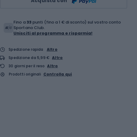
Acquista con
Fino a
33
punti (fino a 1 € di sconto) sul vostro conto
Sportano Club.
Unisciti al programma e risparmia!
Spedizione rapida
Altro
Spedizione da 5,99 €
Altro
30 giorni per il reso
Altro
Prodotti originali
Controlla qui