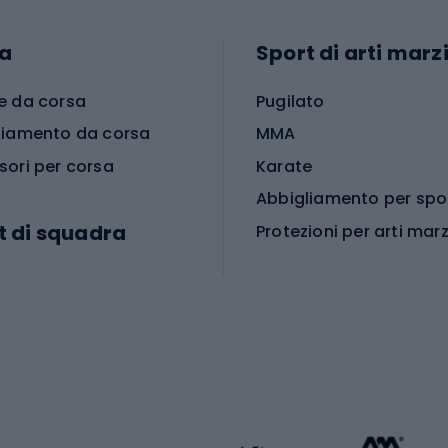
a
Sport di arti marzi
e da corsa
Pugilato
liamento da corsa
MMA
sori per corsa
Karate
t di squadra
Protezioni per arti marz
Accessori per arti marz
e da calcio
i da calcio
Palestra e fitness
e da pallamano
da calcio
Attrezzature per fitnes
liamento da calcio
liamento da basket
Yoga