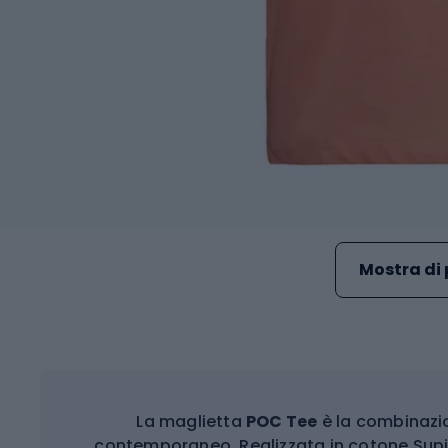
Mostra di 
La maglietta
POC Tee
è la combinazio
contemporaneo. Realizzata in cotone Supim