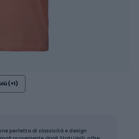
più (+1)
ne perfetta di classicità e design
a® proveniente dagli Stati Uniti, offre