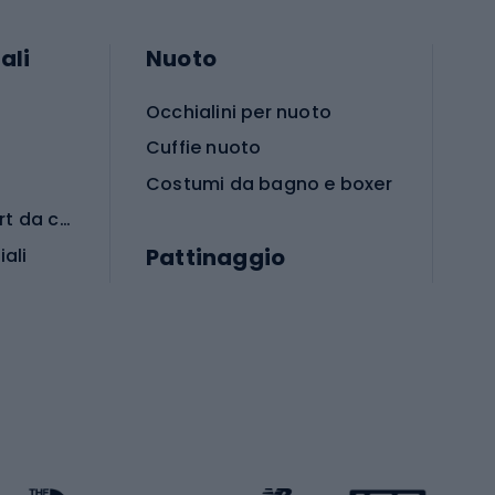
ali
Nuoto
Occhialini per nuoto
Cuffie nuoto
Costumi da bagno e boxer
Abbigliamento per sport da combattimento
Pattinaggio
iali
iali
Monopattini
Pattini a rotelle
Pattini in linea
s cardio
Skateboard
Attrezzature per l'allenamento della forza
Protezioni per pattinaggio
Caschi da pattinaggio