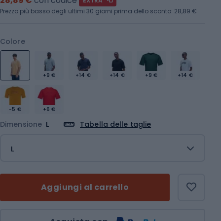
28,89 €
con codice
EXTRA
Prezzo più basso degli ultimi 30 giorni prima dello sconto:
28,89 €
Colore
+9 €
+14 €
+14 €
+9 €
+14 €
-5 €
+6 €
Dimensione
L
Tabella delle taglie
L
Aggiungi al carrello
Quantità