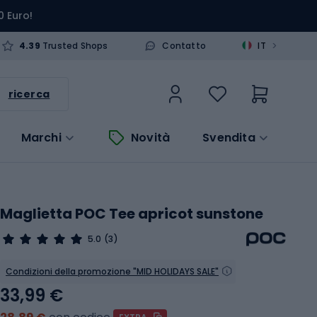
0 Euro!
>
4.39
Trusted Shops
Contatto
IT
ricerca
Marchi
Novità
Svendita
Maglietta POC Tee apricot sunstone
5.0
(3)
Condizioni della promozione "MID HOLIDAYS SALE"
33,99 €