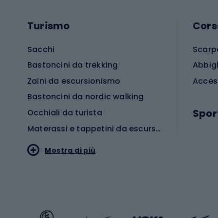
Turismo
Cors
Sacchi
Scarp
Bastoncini da trekking
Abbig
Zaini da escursionismo
Acces
Bastoncini da nordic walking
Spor
Occhiali da turista
Materassi e tappetini da escursionismo
Scarp
Mostra di più
Pallon
Stile sportivo
Scarp
Abbigliamento sportivo
Porte 
Calzature sportive
Abbig
Accessori Sportstyle
Abbig