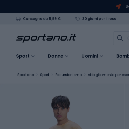
S
Consegna da 5,99 €
30 giorni per il reso
Sport
Donne
Uomini
Bamb
Sportano
Sport
Escursionismo
Abbigliamento per escu